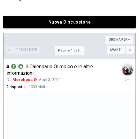
Nuova Discussione
ORDINA PER
PRECEDENTE
AVANTI
Pagine 1 di 2
Il Calendario Olimpico e le altre
informazioni
April
Da
Morpheus ©
,
April 3, 2021
3,
2
risposte
1033
visite
2021