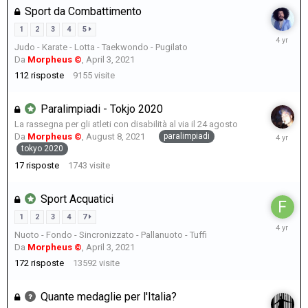
Sport da Combattimento
1
2
3
4
5
Septemb
Judo - Karate - Lotta - Taekwondo - Pugilato
14,
Da
Morpheus ©
,
April 3, 2021
2021
112
risposte
9155
visite
Paralimpiadi - Tokjo 2020
La rassegna per gli atleti con disabilità al via il 24 agosto
Septemb
paralimpiadi
Da
Morpheus ©
,
August 8, 2021
6,
tokyo 2020
2021
17
risposte
1743
visite
Sport Acquatici
1
2
3
4
7
August
Nuoto - Fondo - Sincronizzato - Pallanuoto - Tuffi
14,
Da
Morpheus ©
,
April 3, 2021
2021
172
risposte
13592
visite
Quante medaglie per l'Italia?