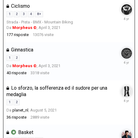
Ciclismo
1
2
3
4
8
August
Strada - Pista - BMX - Mountain Biking
8,
Da
Morpheus ©
,
April 3, 2021
2021
177
risposte
13076
visite
Ginnastica
1
2
August
Da
Morpheus ©
,
April 3, 2021
8,
2021
40
risposte
3318
visite
Lo sforzo, la sofferenza ed il sudore per una
medaglia
August
1
2
7,
Da
planet_nl
,
August 5, 2021
2021
36
risposte
2889
visite
Basket