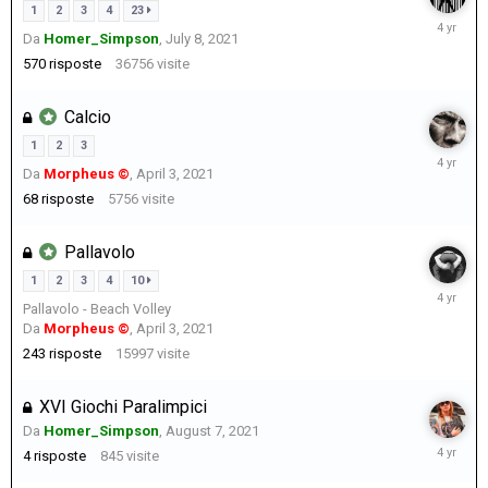
1
2
3
4
23
August
Da
Homer_Simpson
,
July 8, 2021
9,
2021
570
risposte
36756
visite
Calcio
1
2
3
August
Da
Morpheus ©
,
April 3, 2021
9,
2021
68
risposte
5756
visite
Pallavolo
1
2
3
4
10
August
Pallavolo - Beach Volley
8,
Da
Morpheus ©
,
April 3, 2021
2021
243
risposte
15997
visite
XVI Giochi Paralimpici
Da
Homer_Simpson
,
August 7, 2021
August
4
risposte
845
visite
8,
2021