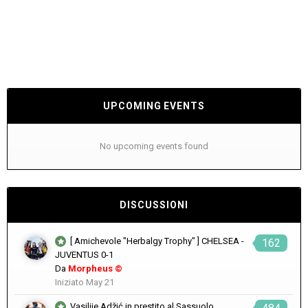
UPCOMING EVENTS
No upcoming events found
DISCUSSIONI
[ Amichevole "Herbalgy Trophy" ] CHELSEA -
162
JUVENTUS 0-1
Da
Morpheus ©
Iniziato
May 21
Vasilije Adžić in prestito al Sassuolo