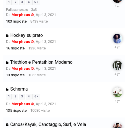
1
2
3
4
5
August
Pallacanestro - 3x3
7,
Da
Morpheus ©
,
April 3, 2021
2021
103
risposte
8439
visite
Hockey su prato
Da
Morpheus ©
,
April 3, 2021
August
16
risposte
1336
visite
6,
2021
Triathlon e Pentathlon Moderno
Da
Morpheus ©
,
April 3, 2021
August
13
risposte
1065
visite
6,
2021
Scherma
1
2
3
4
6
August
Da
Morpheus ©
,
April 3, 2021
6,
2021
135
risposte
10080
visite
Canoa/Kayak, Canotaggio, Surf, e Vela