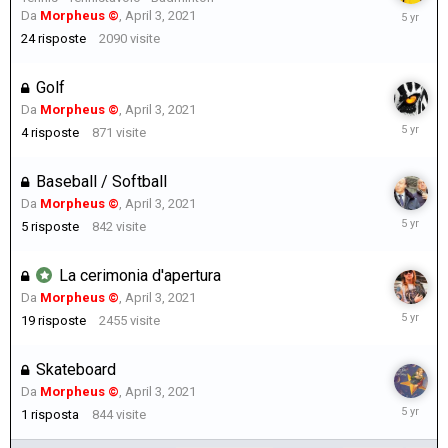
July
Da
Morpheus ©
,
April 3, 2021
31,
24
risposte
2090
visite
2021
Golf
Da
Morpheus ©
,
April 3, 2021
July
4
risposte
871
visite
30,
2021
Baseball / Softball
Da
Morpheus ©
,
April 3, 2021
July
5
risposte
842
visite
28,
2021
La cerimonia d'apertura
Da
Morpheus ©
,
April 3, 2021
July
19
risposte
2455
visite
24,
2021
Skateboard
Da
Morpheus ©
,
April 3, 2021
July
1
risposta
844
visite
24,
2021