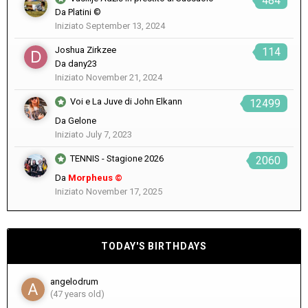
484
Da
Platini ©
Iniziato
September 13, 2024
Joshua Zirkzee
114
Da
dany23
Iniziato
November 21, 2024
Voi e La Juve di John Elkann
12499
Da
Gelone
Iniziato
July 7, 2023
TENNIS - Stagione 2026
2060
Da
Morpheus ©
Iniziato
November 17, 2025
TODAY'S BIRTHDAYS
angelodrum
(47 years old)