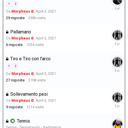
1
2
August
Da
Morpheus ©
,
April 3, 2021
5,
2021
29
risposte
2386
visite
Pallamano
Da
Morpheus ©
,
April 3, 2021
August
6
risposte
1034
visite
4,
2021
Tiro e Tiro con l'arco
1
2
August
Da
Morpheus ©
,
April 3, 2021
1,
2021
27
risposte
2708
visite
Sollevamento pesi
Da
Morpheus ©
,
April 3, 2021
August
9
risposte
1214
visite
1,
2021
Tennis
Tennis - Tennistavolo - Badminton