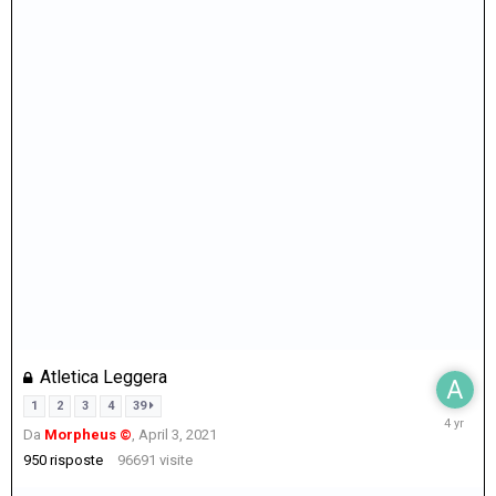
Atletica Leggera
1
2
3
4
39
Septemb
Da
Morpheus ©
,
April 3, 2021
19,
2021
950
risposte
96691
visite