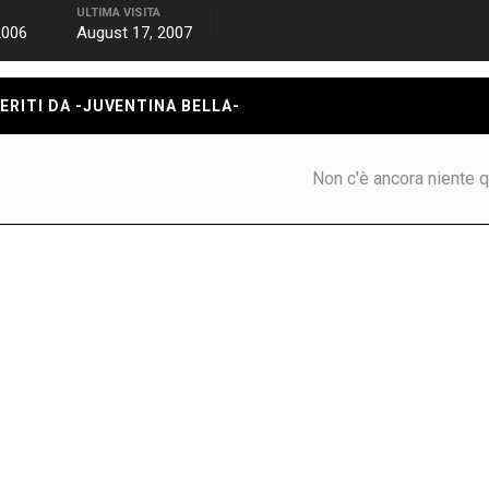
ULTIMA VISITA
2006
August 17, 2007
ERITI DA -JUVENTINA BELLA-
Non c'è ancora niente q