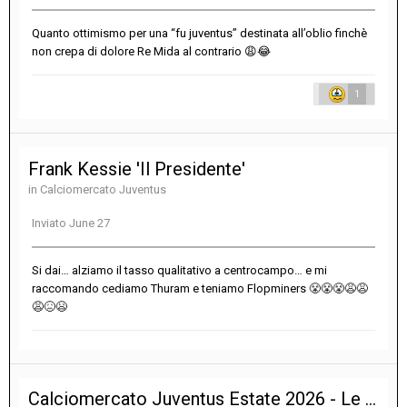
Quanto ottimismo per una “fu juventus” destinata all’oblio finchè
non crepa di dolore Re Mida al contrario
😩
😂
1
Frank Kessie 'Il Presidente'
in
Calciomercato Juventus
Inviato
June 27
Si dai… alziamo il tasso qualitativo a centrocampo… e mi
raccomando cediamo Thuram e teniamo Flopminers
😤
😤
😤
😩
😩
😩
😖
😫
Calciomercato Juventus Estate 2026 - Le notizie sulle trattative