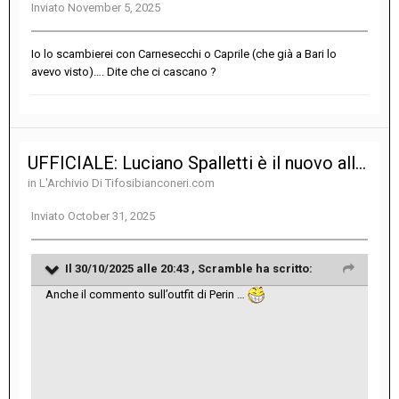
Inviato
November 5, 2025
Io lo scambierei con Carnesecchi o Caprile (che già a Bari lo
avevo visto)…. Dite che ci cascano ?
UFFICIALE: Luciano Spalletti è il nuovo allenatore della Juventus
in
L'Archivio Di Tifosibianconeri.com
Inviato
October 31, 2025
Il 30/10/2025 alle 20:43 ,
Scramble
ha scritto:
Anche il commento sull’outfit di Perin …