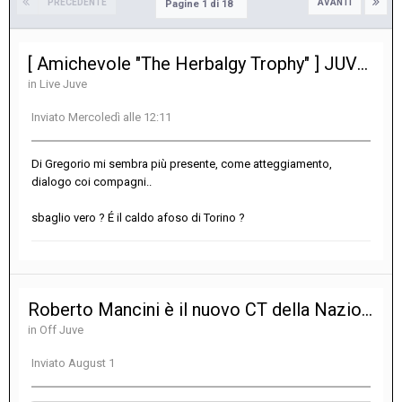
PRECEDENTE
AVANTI
Pagine 1 di 18
[ Amichevole "The Herbalgy Trophy" ] JUVENTUS - CHELSEA 1-0
in
Live Juve
Inviato
Mercoledì alle 12:11
Di Gregorio mi sembra più presente, come atteggiamento,
dialogo coi compagni..
sbaglio vero ? É il caldo afoso di Torino ?
Roberto Mancini è il nuovo CT della Nazionale. Claudio Ranieri direttore tecnico
in
Off Juve
Inviato
August 1