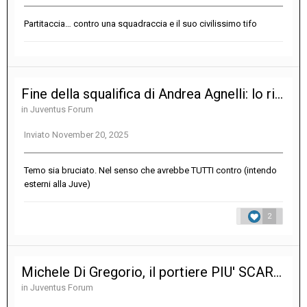
Partitaccia… contro una squadraccia e il suo civilissimo tifo
Fine della squalifica di Andrea Agnelli: lo rivolete alla guida?
in
Juventus Forum
Inviato
November 20, 2025
Temo sia bruciato. Nel senso che avrebbe TUTTI contro (intendo
esterni alla Juve)
2
Michele Di Gregorio, il portiere PIU' SCARSO dal 1897 ad oggi nella storia della Juventus
in
Juventus Forum