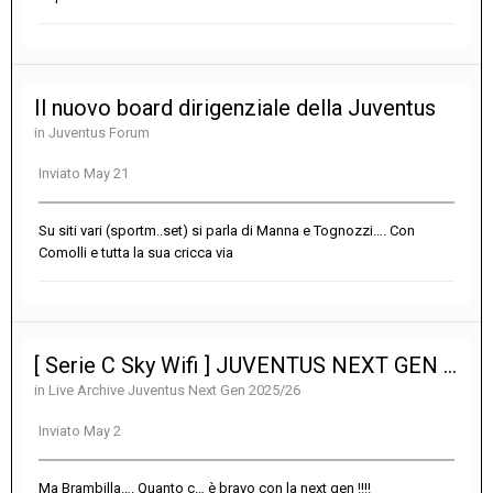
Il nuovo board dirigenziale della Juventus
in
Juventus Forum
Inviato
May 21
Su siti vari (sportm..set) si parla di Manna e Tognozzi…. Con
Comolli e tutta la sua cricca via
[ Serie C Sky Wifi ] JUVENTUS NEXT GEN - VIS PESARO 2-2
in
Live Archive Juventus Next Gen 2025/26
Inviato
May 2
Ma Brambilla…. Quanto c… è bravo con la next gen !!!!