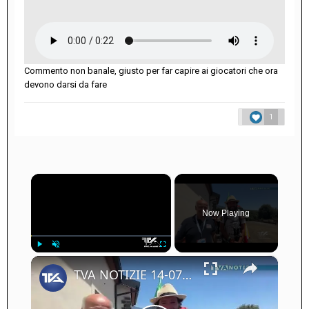
Commento non banale, giusto per far capire ai giocatori che ora
devono darsi da fare
1
×
Now Playing
×
Play
Unmute
Fullscreen
TVA NOTIZIE 14-07-25