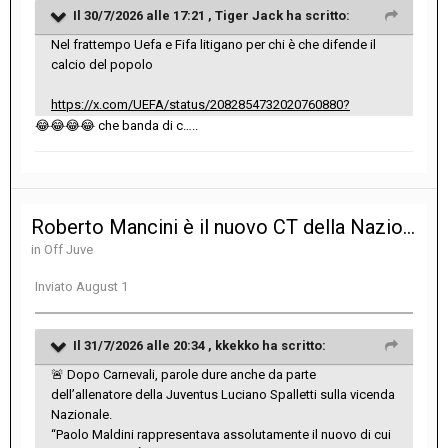
Il 30/7/2026 alle 17:21 ,
Tiger Jack
ha scritto:
Nel frattempo Uefa e Fifa litigano per chi è che difende il
calcio del popolo
https://x.com/UEFA/status/2082854732020760880?
😂
😂
😂
😂
che banda di c…..
Roberto Mancini è il nuovo CT della Nazionale. Claudio Ranieri direttore tecnico
in
Off Juve
Inviato
August 1
Il 31/7/2026 alle 20:34 ,
kkekko
ha scritto:
🚨
Dopo Carnevali, parole dure anche da parte
dell’allenatore della Juventus Luciano Spalletti sulla vicenda
Nazionale.
“Paolo Maldini rappresentava assolutamente il nuovo di cui