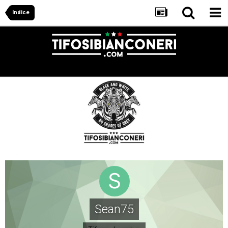
Indice
Sean75