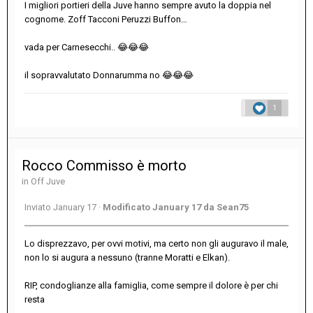
I migliori portieri della Juve hanno sempre avuto la doppia nel
cognome. Zoff Tacconi Peruzzi Buffon…
vada per Carnesecchi..
😂
😂
😂
il sopravvalutato Donnarumma no
😂
😂
😂
1
Rocco Commisso è morto
in
Off Juve
Inviato
January 17
·
Modificato
January 17
da Sean75
Lo disprezzavo, per ovvi motivi, ma certo non gli auguravo il male,
non lo si augura a nessuno (tranne Moratti e Elkan).
RIP, condoglianze alla famiglia, come sempre il dolore è per chi
resta