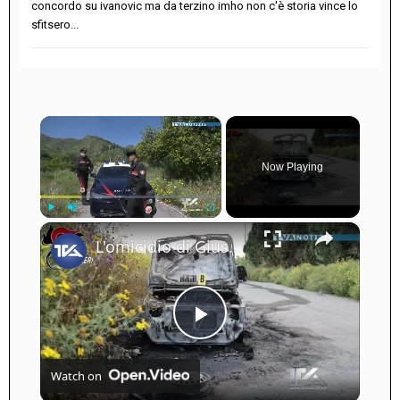
concordo su ivanovic ma da terzino imho non c'è storia vince lo
sfitsero...
×
Now Playing
×
Play
Unmute
Fullscreen
L'omicidio di Giuseppe Florio. Svolta nelle indagini: tre fermati
Play
Watch on
Video