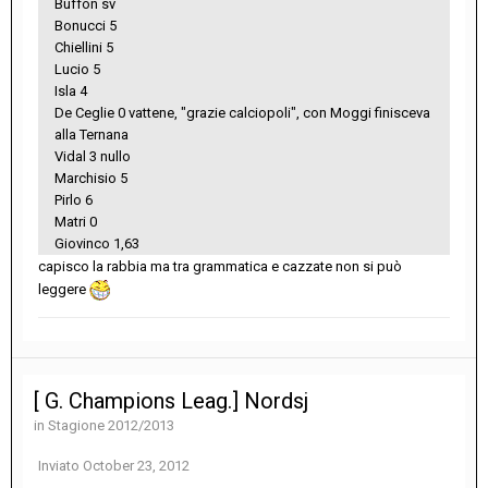
Buffon sv
Bonucci 5
Chiellini 5
Lucio 5
Isla 4
De Ceglie 0 vattene, "grazie calciopoli", con Moggi finisceva
alla Ternana
Vidal 3 nullo
Marchisio 5
Pirlo 6
Matri 0
Giovinco 1,63
capisco la rabbia ma tra grammatica e cazzate non si può
leggere
[ G. Champions Leag.] Nordsj
in
Stagione 2012/2013
Inviato
October 23, 2012