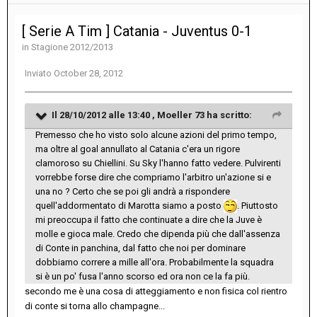
[ Serie A Tim ] Catania - Juventus 0-1
in
Stagione 2012/2013
Inviato
October 28, 2012
Il 28/10/2012 alle 13:40 , Moeller 73 ha scritto:
Premesso che ho visto solo alcune azioni del primo tempo,
ma oltre al goal annullato al Catania c'era un rigore
clamoroso su Chiellini. Su Sky l'hanno fatto vedere. Pulvirenti
vorrebbe forse dire che compriamo l'arbitro un'azione si e
una no ? Certo che se poi gli andrà a rispondere
quell'addormentato di Marotta siamo a posto
. Piuttosto
mi preoccupa il fatto che continuate a dire che la Juve è
molle e gioca male. Credo che dipenda più che dall'assenza
di Conte in panchina, dal fatto che noi per dominare
dobbiamo correre a mille all'ora. Probabilmente la squadra
si è un po' fusa l'anno scorso ed ora non ce la fa più.
secondo me è una cosa di atteggiamento e non fisica col rientro
di conte si torna allo champagne...