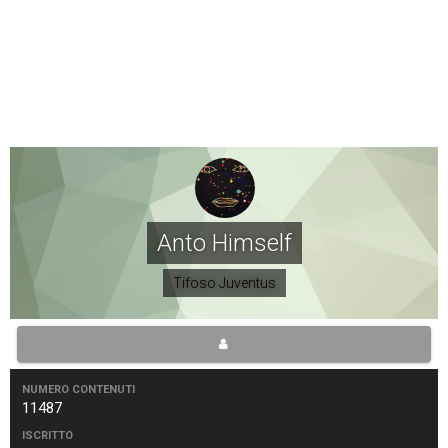
Anto Himself
Tifoso Juventus
NUMERO CONTENUTI
11487
ISCRITTO