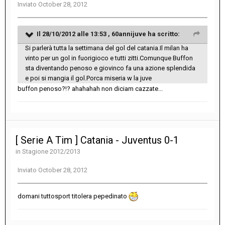
Inviato
October 28, 2012
Il 28/10/2012 alle 13:53 , 60annijuve ha scritto:
Si parlerà tutta la settimana del gol del catania.Il milan ha
vinto per un gol in fuorigioco e tutti zitti.Comunque Buffon
sta diventando penoso e giovinco fa una azione splendida
e poi si mangia il gol.Porca miseria w la juve
buffon penoso?!? ahahahah non diciam cazzate...
[ Serie A Tim ] Catania - Juventus 0-1
in
Stagione 2012/2013
Inviato
October 28, 2012
domani tuttosport titolera pepedinato