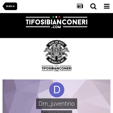
Indice
Dm_juventino