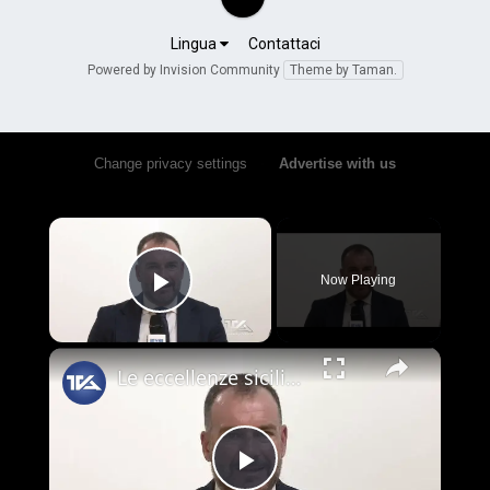
Lingua
Contattaci
Powered by Invision Community
Theme by Taman.
Change privacy settings
•
Advertise with us
×
Now Playing
Play Video
×
Le eccellenze siciliane al Macfrut 2025