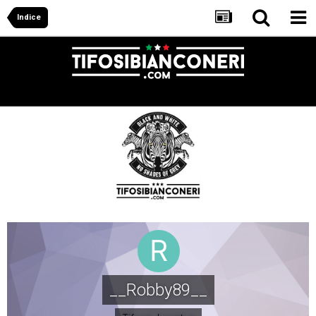
Indice
__Robby89__