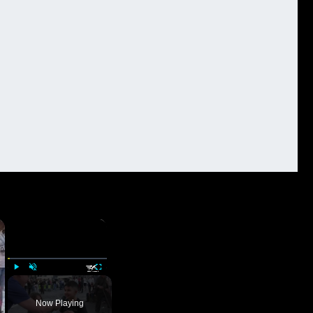
×
×
Play
Unmute
Fullscreen
Now Playing