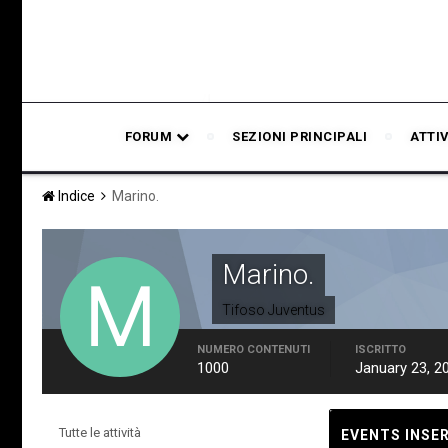
FORUM
SEZIONI PRINCIPALI
ATTI
Indice
Marino.
Marino.
Tifoso Juventus
NUMERO CONTENUTI
ISCRITTO
1000
January 23, 2
Tutte le attività
EVENTS INSER