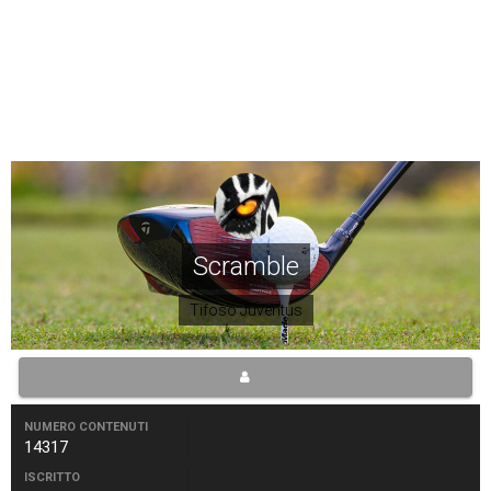
Scramble
Tifoso Juventus
NUMERO CONTENUTI
14317
ISCRITTO