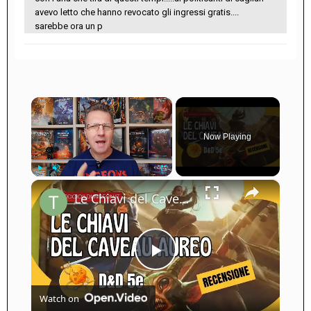
avevo letto che hanno revocato gli ingressi gratis....
sarebbe ora un p
×
Now Playing
×
Play
Unmute
Fullscreen
Le Chiavi del Caveau Aureo: Recensione (Avventura D&D 5e)
Play
Watch on