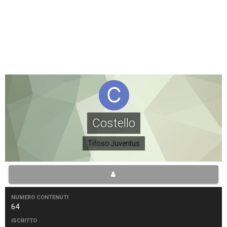
Costello
Tifoso Juventus
NUMERO CONTENUTI
64
ISCRITTO