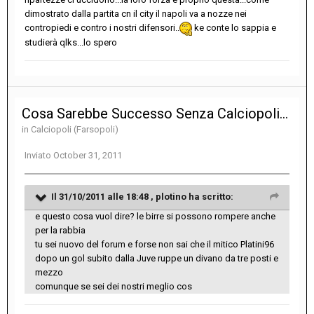
dimostrato dalla partita cn il city il napoli va a nozze nei
contropiedi e contro i nostri difensori..
ke conte lo sappia e
studierà qlks...lo spero
Cosa Sarebbe Successo Senza Calciopoli...
in
Calciopoli (Farsopoli)
Inviato
October 31, 2011
Il 31/10/2011 alle 18:48 , plotino ha scritto:
e questo cosa vuol dire? le birre si possono rompere anche
per la rabbia
tu sei nuovo del forum e forse non sai che il mitico Platini96
dopo un gol subito dalla Juve ruppe un divano da tre posti e
mezzo
comunque se sei dei nostri meglio cos