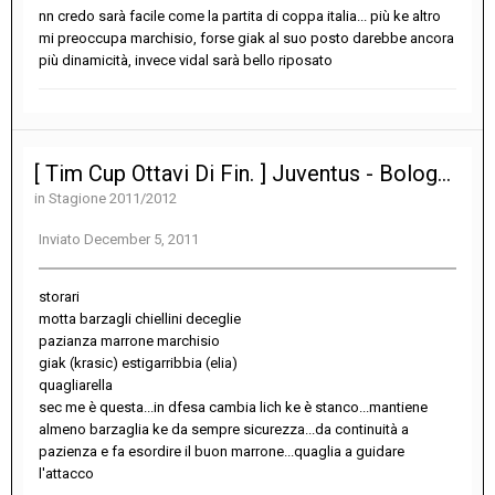
nn credo sarà facile come la partita di coppa italia... più ke altro
mi preoccupa marchisio, forse giak al suo posto darebbe ancora
più dinamicità, invece vidal sarà bello riposato
[ Tim Cup Ottavi Di Fin. ] Juventus - Bologna 2-0
in
Stagione 2011/2012
Inviato
December 5, 2011
storari
motta barzagli chiellini deceglie
pazianza marrone marchisio
giak (krasic) estigarribbia (elia)
quagliarella
sec me è questa...in dfesa cambia lich ke è stanco...mantiene
almeno barzaglia ke da sempre sicurezza...da continuità a
pazienza e fa esordire il buon marrone...quaglia a guidare
l'attacco