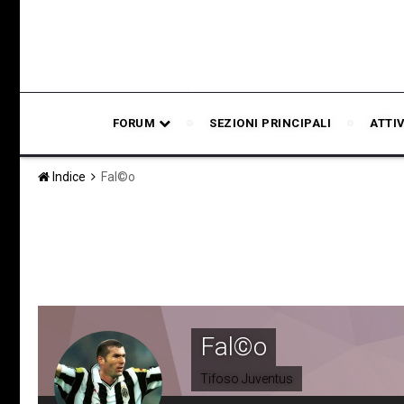
FORUM
SEZIONI PRINCIPALI
ATTI
Indice
Fal©o
Fal©o
Tifoso Juventus