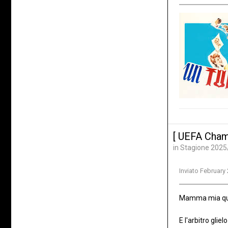
[ UEFA Cham
in
Stagione 2025
Inviato
February 
Mamma mia ques
E l'arbitro gli