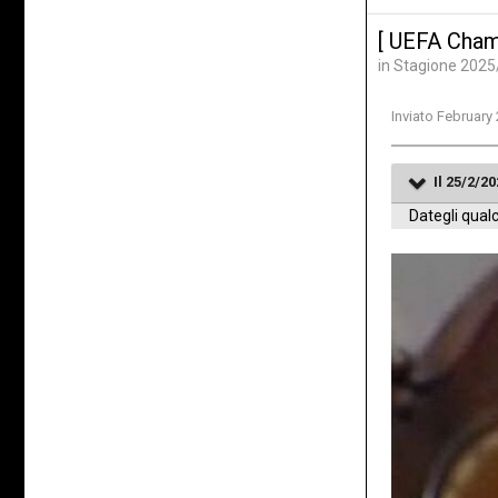
[ UEFA Cham
in
Stagione 2025
Inviato
February 
Il 25/2/20
Dategli qual