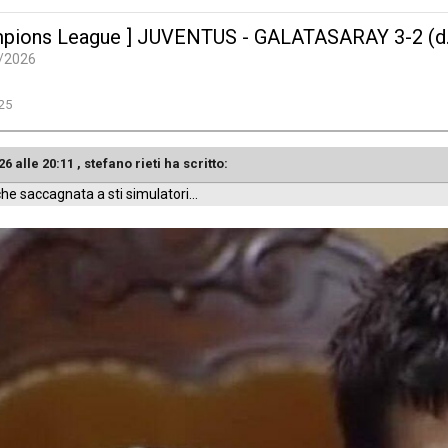
pions League ] JUVENTUS - GALATASARAY 3-2 (d.t.
/2026
25
26 alle 20:11 ,
stefano rieti
ha scritto:
che saccagnata a sti simulatori…