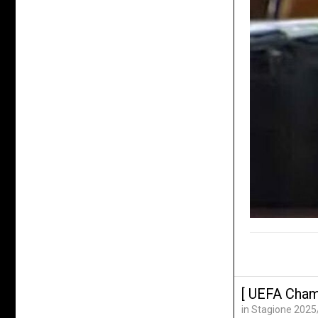
[ UEFA Cham
in
Stagione 2025