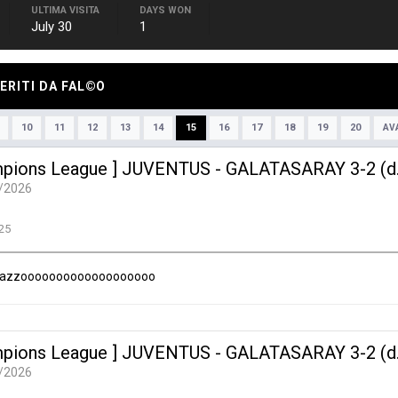
ULTIMA VISITA
DAYS WON
July 30
1
ERITI DA FAL©O
10
11
12
13
14
15
16
17
18
19
20
AV
pions League ] JUVENTUS - GALATASARAY 3-2 (d.t.
/2026
25
iiiiiii cazzooooooooooooooooooo
pions League ] JUVENTUS - GALATASARAY 3-2 (d.t.
/2026