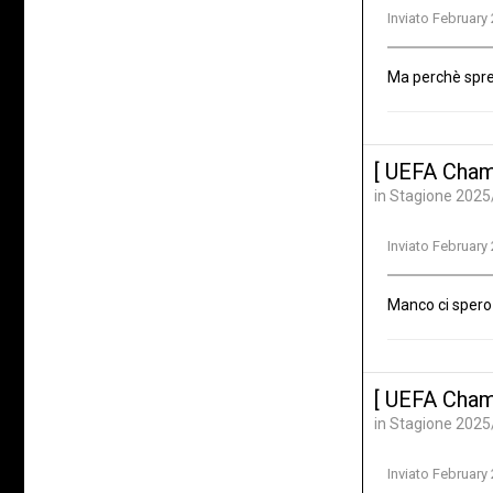
Inviato
February 
Ma perchè sprec
[ UEFA Cham
in
Stagione 2025
Inviato
February 
Manco ci spero 
[ UEFA Cham
in
Stagione 2025
Inviato
February 