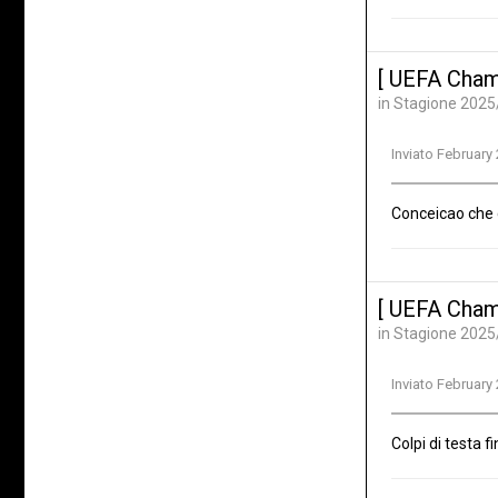
[ UEFA Cham
in
Stagione 2025
Inviato
February 
Conceicao che 
[ UEFA Cham
in
Stagione 2025
Inviato
February 
Colpi di testa 