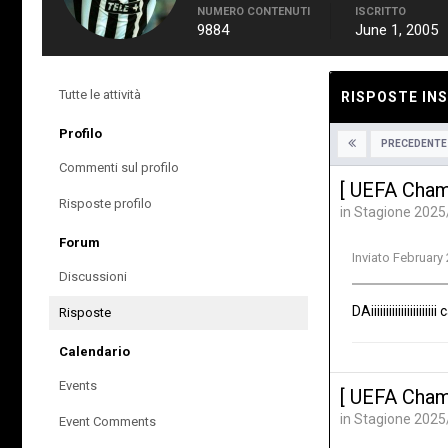
NUMERO CONTENUTI
ISCRITTO
9884
June 1, 2005
Tutte le attività
RISPOSTE INS
Profilo
PRECEDENTE
Commenti sul profilo
[ UEFA Cham
Risposte profilo
in
Stagione 2025
Forum
Inviato
February 
Discussioni
DAiiiiiiiiiiiiiii
Risposte
Calendario
Events
[ UEFA Cham
in
Stagione 2025
Event Comments