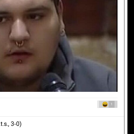
1
s., 3-0)