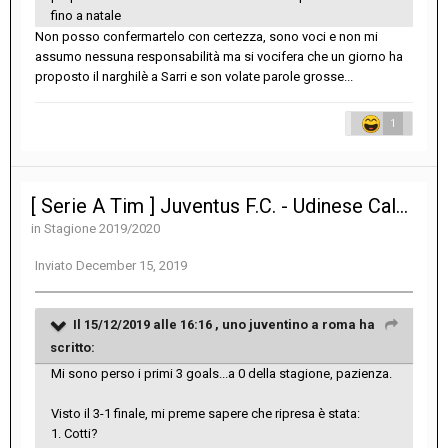
fino a natale
Non posso confermartelo con certezza, sono voci e non mi
assumo nessuna responsabilità ma si vocifera che un giorno ha
proposto il narghilè a Sarri e son volate parole grosse...
1
[ Serie A Tim ] Juventus F.C. - Udinese Calcio 3-1
in
Stagione 2019/2020
Inviato
December 15, 2019
Il 15/12/2019 alle 16:16 ,
uno juventino a roma
ha
scritto:
Mi sono perso i primi 3 goals...a 0 della stagione, pazienza.
Visto il 3-1 finale, mi preme sapere che ripresa è stata:
1. Cotti?