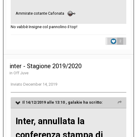
Ammirate cotante Cafonata
No vabbè Insigne col pannolino il top!
2
inter - Stagione 2019/2020
in
Off Juve
Inviato
December 14, 2019
Il 14/12/2019 alle 13:10 ,
galakie
ha scritto:
Inter, annullata la
conferenza stampa di