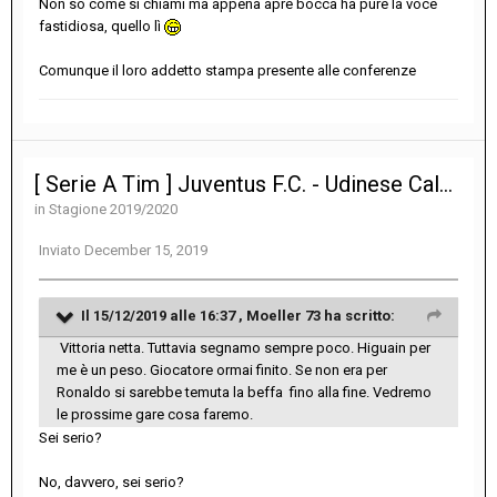
Non so come si chiami ma appena apre bocca ha pure la voce
fastidiosa, quello lì
Comunque il loro addetto stampa presente alle conferenze
[ Serie A Tim ] Juventus F.C. - Udinese Calcio 3-1
in
Stagione 2019/2020
Inviato
December 15, 2019
Il 15/12/2019 alle 16:37 ,
Moeller 73
ha scritto:
Vittoria netta. Tuttavia segnamo sempre poco. Higuain per
me è un peso. Giocatore ormai finito. Se non era per
Ronaldo si sarebbe temuta la beffa fino alla fine. Vedremo
le prossime gare cosa faremo.
Sei serio?
No, davvero, sei serio?