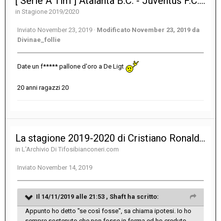
[ Serie A Tim ] Atalanta B.C. - Juventus F.C. 1-3
in
Stagione 2019/2020
Inviato
November 23, 2019
·
Modificato
November 23, 2019
da
Divinae_follie
Date un f***** pallone d'oro a De Ligt
20 anni ragazzi 20
La stagione 2019-2020 di Cristiano Ronaldo alla Juventus
in
L'Archivio Di Tifosibianconeri.com
Inviato
November 14, 2019
Il 14/11/2019 alle 21:53 ,
Shaft
ha scritto:
Appunto ho detto "se così fosse", sa chiama ipotesi. Io ho
sempre sostenuto che non fosse in forma ed ho creduto