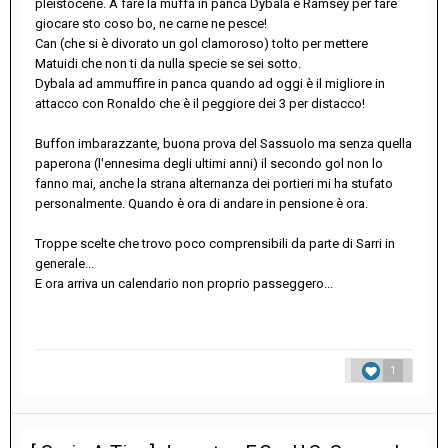
pleistocene. A fare la muffa in panca Dybala e Ramsey per fare
giocare sto coso bo, ne carne ne pesce!
Can (che si è divorato un gol clamoroso) tolto per mettere
Matuidi che non ti da nulla specie se sei sotto.
Dybala ad ammuffire in panca quando ad oggi è il migliore in
attacco con Ronaldo che è il peggiore dei 3 per distacco!
Buffon imbarazzante, buona prova del Sassuolo ma senza quella
paperona (l'ennesima degli ultimi anni) il secondo gol non lo
fanno mai, anche la strana alternanza dei portieri mi ha stufato
personalmente. Quando è ora di andare in pensione è ora.
Troppe scelte che trovo poco comprensibili da parte di Sarri in
generale...
E ora arriva un calendario non proprio passeggero...
1