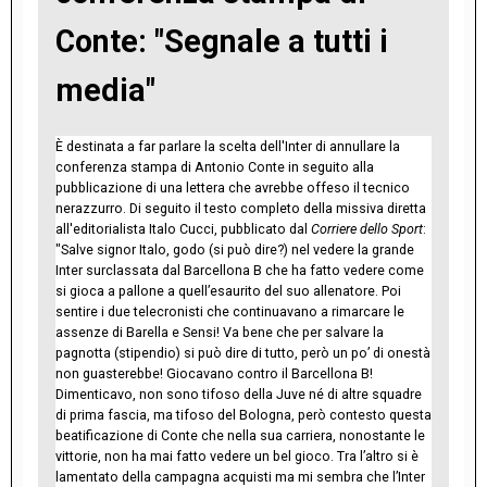
Conte: "Segnale a tutti i
media"
È destinata a far parlare la scelta dell'Inter di annullare la
conferenza stampa di Antonio Conte in seguito alla
pubblicazione di una lettera che avrebbe offeso il tecnico
nerazzurro. Di seguito il testo completo della missiva diretta
all'editorialista Italo Cucci, pubblicato dal
Corriere dello Sport
:
"Salve signor Italo, godo (si può dire?) nel vedere la grande
Inter surclassata dal Barcellona B che ha fatto vedere come
si gioca a pallone a quell’esaurito del suo allenatore. Poi
sentire i due telecronisti che continuavano a rimarcare le
assenze di Barella e Sensi! Va bene che per salvare la
pagnotta (stipendio) si può dire di tutto, però un po’ di onestà
non guasterebbe! Giocavano contro il Barcellona B!
Dimenticavo, non sono tifoso della Juve né di altre squadre
di prima fascia, ma tifoso del Bologna, però contesto questa
beatificazione di Conte che nella sua carriera, nonostante le
vittorie, non ha mai fatto vedere un bel gioco. Tra l’altro si è
lamentato della campagna acquisti ma mi sembra che l’Inter