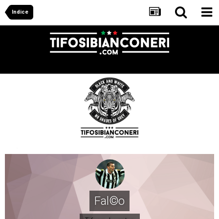
Indice
Fal©o