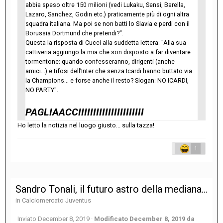
abbia speso oltre 150 milioni (vedi Lukaku, Sensi, Barella,
Lazaro, Sanchez, Godin etc.) praticamente più di ogni altra
squadra italiana. Ma poi se non batti lo Slavia e perdi con il
Borussia Dortmund che pretendi?".
Questa la risposta di Cucci alla suddetta lettera: "Alla sua
cattiveria aggiungo la mia che son disposto a far diventare
tormentone: quando confesseranno, dirigenti (anche
amici...) e tifosi dell’Inter che senza Icardi hanno buttato via
la Champions... e forse anche il resto? Slogan: NO ICARDI,
NO PARTY".
PAGLIAACCIIIIIIIIIIIIIIIIIIIIII
Ho letto la notizia nel luogo giusto... sulla tazza!
1
Sandro Tonali, il futuro astro della mediana azzurra del Brescia
in
Calciomercato Juventus
Inviato
December 8, 2019
·
Modificato
December 8, 2019
da