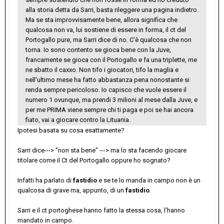
alla storia detta da Sarri, basta rileggere una pagina indietro.
Ma se sta improvvisamente bene, allora significa che
qualcosa non va, lui sostiene di essere in forma, il ct del
Portogallo pure, ma Sarri dice di no. C'è qualcosa che non
torna. Io sono contento se gioca bene con la Juve,
francamente se gioca con il Portogallo e fa una triplette, me
ne sbatto il caxxo. Non tifo i giocatori, tifo la maglia e
nell'ultimo mese ha fatto abbastanza pena nonostante si
renda sempre pericoloso. Io capisco che vuole essere il
numero 1 ovunque, ma prendi 3 milioni al mese dalla Juve, e
per me PRIMA viene sempre chi ti paga e poi se hai ancora
fiato, vai a giocare contro la Lituania.
Ipotesi basata su cosa esattamente?
Sarri dice---> "non sta bene" ---> ma lo sta facendo giocare
titolare come il Ct del Portogallo oppure ho sognato?
Infatti ha parlato di
fastidio
e se te lo manda in campo non è un
qualcosa di grave ma, appunto, di un
fastidio
.
Sarri e il ct portoghese hanno fatto la stessa cosa, l'hanno
mandato in campo.