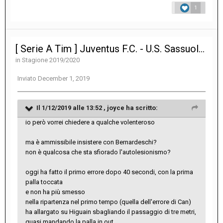
1
[ Serie A Tim ] Juventus F.C. - U.S. Sassuolo Calcio 2-2
in
Stagione 2019/2020
Inviato
December 1, 2019
Il 1/12/2019 alle 13:52 ,
joyce
ha scritto:
io però vorrei chiedere a qualche volenteroso
ma è ammissibile insistere con Bernardeschi?
non è qualcosa che sta sfiorado l'autolesionismo?
oggi ha fatto il primo errore dopo 40 secondi, con la prima
palla toccata
e non ha più smesso
nella ripartenza nel primo tempo (quella dell'errore di Can)
ha allargato su Higuain sbagliando il passaggio di tre metri,
quasi mandando la palla in out