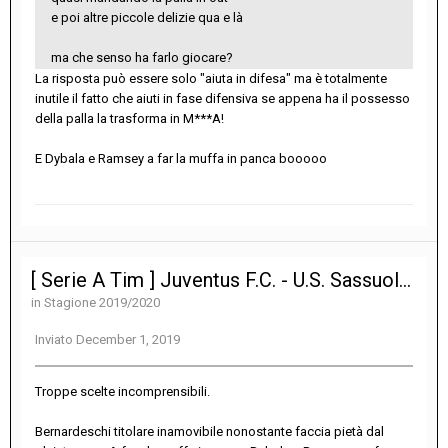
e poi altre piccole delizie qua e là
ma che senso ha farlo giocare?
La risposta può essere solo "aiuta in difesa" ma è totalmente
inutile il fatto che aiuti in fase difensiva se appena ha il possesso
della palla la trasforma in M***A!
E Dybala e Ramsey a far la muffa in panca booooo
[ Serie A Tim ] Juventus F.C. - U.S. Sassuolo Calcio 2-2
in
Stagione 2019/2020
Inviato
December 1, 2019
Troppe scelte incomprensibili.
Bernardeschi titolare inamovibile nonostante faccia pietà dal