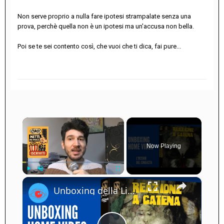
Non serve proprio a nulla fare ipotesi strampalate senza una
prova, perchè quella non è un ipotesi ma un'accusa non bella.
Poi se te sei contento così, che vuoi che ti dica, fai pure...
×
Now Playing
×
Play
Unmute
Fullscreen
Unboxing della Limited Edition 4K UHD + Blu-ray di Reazione a Catena - Vale la pena acquistarla?