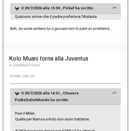
Il 29/7/2026 alle 15:59 ,
Pirkaf
ha scritto:
Qualcuno scrive che il padre preferisce l'Atalanta.
Beh, se vuole andarci lui a giocare non m pare un problema...
Kolo Muani torna alla Juventus
in
Juventus Forum
Inviato
July 29
Il 29/7/2026 alle 14:51 ,
Chevere
PiùBelloDelMondo
ha scritto:
Pure il Milan.
Quelle per Ramos e Kolo non sono trattative.
Al PSG servivano denari per il FFP e li ha ottenuti.