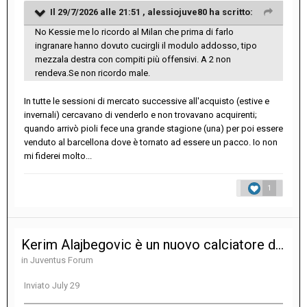
Il 29/7/2026 alle 21:51 ,
alessiojuve80
ha scritto:
No Kessie me lo ricordo al Milan che prima di farlo
ingranare hanno dovuto cucirgli il modulo addosso, tipo
mezzala destra con compiti più offensivi. A 2 non
rendeva.Se non ricordo male.
In tutte le sessioni di mercato successive all'acquisto (estive e
invernali) cercavano di venderlo e non trovavano acquirenti;
quando arrivò pioli fece una grande stagione (una) per poi essere
venduto al barcellona dove è tornato ad essere un pacco. Io non
mi fiderei molto...
1
Kerim Alajbegovic è un nuovo calciatore della Juventus
in
Juventus Forum
Inviato
July 29