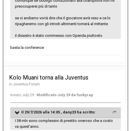
comunque se obbligo condizionato alla champions non mi
preoccuperei più di tanto
se ci andiamo vorrà dire che il giocatore avrà reso e ce lo
ripagheremo con gli introiti altrimenti tornerà al mittente
il disastro è stato commesso con Openda piuttosto
basta la conference
Kolo Muani torna alla Juventus
in
Juventus Forum
Inviato
July 29
·
Modificato
July 29
da funkyrap
Il 29/7/2026 alle 14:05 ,
dany23
ha scritto:
I 38 mln sono complessivi di prestito oneroso che a costo
va quest'anno.