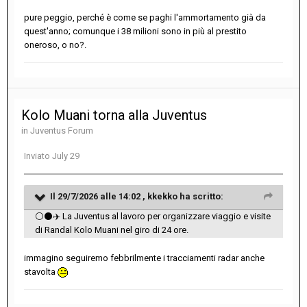
pure peggio, perché è come se paghi l'ammortamento già da
quest'anno; comunque i 38 milioni sono in più al prestito
oneroso, o no?.
Kolo Muani torna alla Juventus
in
Juventus Forum
Inviato
July 29
Il 29/7/2026 alle 14:02 ,
kkekko
ha scritto:
⚪
⚫
✈️
La Juventus al lavoro per organizzare viaggio e visite
di Randal Kolo Muani nel giro di 24 ore.
immagino seguiremo febbrilmente i tracciamenti radar anche
stavolta