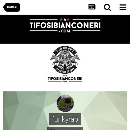
Indice
funkyrap