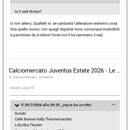
tu li vedi titolari?
io non alleno, Spalletti sì: se cambierà l'allenatore vedremo cosa
farà quello nuovo; con quegli stipendi sono comunque invendibili
e panchinari da 4 milioni forse non li ha nemmeno il real...
Calciomercato Juventus Estate 2026 - Le notizie sulle trattative
in
Calciomercato Juventus
Inviato
July 29
Il 29/7/2026 alle 09:25 ,
joyce
ha scritto:
Suzuki
Celik Bremer Kelly TheoHernandez
Lobotka Thuram