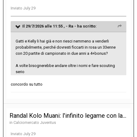
Inviato
July 29
Il 29/7/2026 alle 11:55 ,
- Ra -
ha scritto:
Gatti e Kelly li hai già e non riesci nemmeno a venderli
probabilmente, perché dovresti ficcarti in rosa un 33enne
con 20 partite di campionato in due anni a 4+bonus?
A volte bisognerebbe andare oltre i nomi e fare scouting
serio
concordo su tutto
Randal Kolo Muani: l'infinito legame con la Juventus
in
Calciomercato Juventus
Inviato
July 29