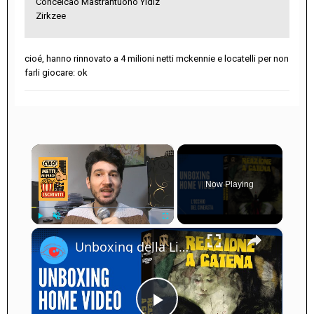
Conceicao Mastrantuono Yldiz
Zirkzee
cioé, hanno rinnovato a 4 milioni netti mckennie e locatelli per non
farli giocare: ok
×
Now Playing
×
Play
Unmute
Fullscreen
Unboxing della Limited Edition 4K UHD + Blu-ray di Reazione a Catena - Vale la pena acquistarla?