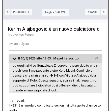
PRECEDENTE
AVANTI
Pagine 2 di 672
Kerim Alajbegovic è un nuovo calciatore della Juventus
in
Juventus Forum
Inviato
July 30
Il 30/7/2026 alle 13:03 ,
Maxel
ha scritto:
ad oggi hai Nico Gonzalez e Zhegrova. Io però dubito che si
giochi con 3 mezzepunte dietro Kolo Muani. Comincio a
pensare che
si virerà sul 4-3-3
con Yildiz e Alajbegovic a
supporto di Kolo. Questa squadra, scarsa in altri reparti, non
può supportare 3 giocatori così offensivi dietro la punta....
prenderemmo vagonate di gol.
ma magari!
il 4231 è un modulo complicato se non hai tutta gente di un certo
livello.