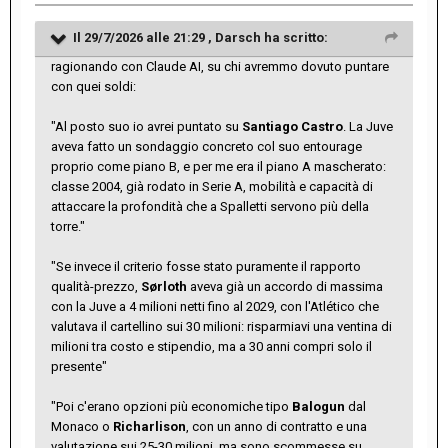
Il 29/7/2026 alle 21:29 ,
Darsch
ha scritto:
ragionando con Claude AI, su chi avremmo dovuto puntare
con quei soldi:
"Al posto suo io avrei puntato su
Santiago Castro
. La Juve
aveva fatto un sondaggio concreto col suo entourage
proprio come piano B, e per me era il piano A mascherato:
classe 2004, già rodato in Serie A, mobilità e capacità di
attaccare la profondità che a Spalletti servono più della
torre."
"Se invece il criterio fosse stato puramente il rapporto
qualità-prezzo,
Sørloth
aveva già un accordo di massima
con la Juve a 4 milioni netti fino al 2029, con l'Atlético che
valutava il cartellino sui 30 milioni: risparmiavi una ventina di
milioni tra costo e stipendio, ma a 30 anni compri solo il
presente"
"Poi c'erano opzioni più economiche tipo
Balogun
dal
Monaco o
Richarlison
, con un anno di contratto e una
valutazione sui 25-30 milioni, ma sono scommesse su