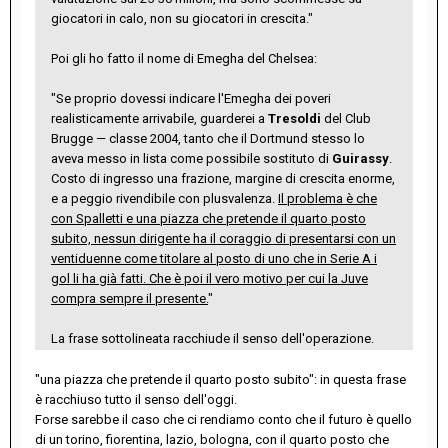
giocatori in calo, non su giocatori in crescita."
Poi gli ho fatto il nome di Emegha del Chelsea:
"Se proprio dovessi indicare l'Emegha dei poveri
realisticamente arrivabile, guarderei a
Tresoldi
del Club
Brugge — classe 2004, tanto che il Dortmund stesso lo
aveva messo in lista come possibile sostituto di
Guirassy
.
Costo di ingresso una frazione, margine di crescita enorme,
e a peggio rivendibile con plusvalenza.
Il problema è che
con Spalletti e una piazza che pretende il quarto posto
subito, nessun dirigente ha il coraggio di presentarsi con un
ventiduenne come titolare al posto di uno che in Serie A i
gol li ha già fatti. Che è poi il vero motivo per cui la Juve
compra sempre il presente.
"
La frase sottolineata racchiude il senso dell'operazione.
"una piazza che pretende il quarto posto subito": in questa frase
è racchiuso tutto il senso dell'oggi.
Forse sarebbe il caso che ci rendiamo conto che il futuro è quello
di un torino, fiorentina, lazio, bologna, con il quarto posto che