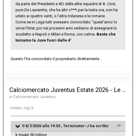
da parte dei Presidenti e AD delle altre squadre di A. Cioè,
pure De Laurentiis, che ha altri c***i per la testa ora, non ha
urlato ai quattro venti, o l'altra milanese e le romane.
Come se in Lega tutti avessero concordato "quest'anno lo
vince l'Inter, poi nei prossimi anni vediamo di assegnare lo
scudetto a Napoli o Milan e Roma, con calma.
Basta che
teniamo la Juve fuori dalle 4
".
Questo l'ha concordato il proprietario direttamente...
Calciomercato Juventus Estate 2026 - Le notizie sulle trattative
in
Calciomercato Juventus
Inviato
July 9
Il 8/7/2026 alle 19:50 ,
Terminator-J
ha scritto:
k muani 50 milioni