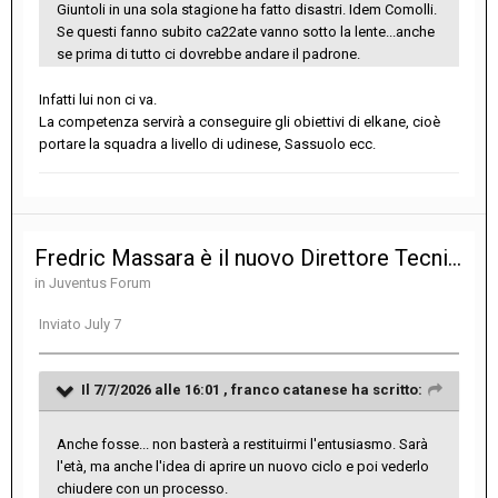
Giuntoli in una sola stagione ha fatto disastri. Idem Comolli.
Se questi fanno subito ca22ate vanno sotto la lente...anche
se prima di tutto ci dovrebbe andare il padrone.
Infatti lui non ci va.
La competenza servirà a conseguire gli obiettivi di elkane, cioè
portare la squadra a livello di udinese, Sassuolo ecc.
Fredric Massara è il nuovo Direttore Tecnico della Juventus
in
Juventus Forum
Inviato
July 7
Il 7/7/2026 alle 16:01 ,
franco catanese
ha scritto:
Anche fosse... non basterà a restituirmi l'entusiasmo. Sarà
l'età, ma anche l'idea di aprire un nuovo ciclo e poi vederlo
chiudere con un processo.