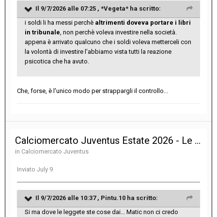
Il 9/7/2026 alle 07:25 ,
*Vegeta*
ha scritto:
i soldi li ha messi perchè
altrimenti doveva portare i libri
in tribunale
, non perchè voleva investire nella società.
appena è arrivato qualcuno che i soldi voleva metterceli con
la volontà di investire l'abbiamo vista tutti la reazione
psicotica che ha avuto.
Che, forse, è l'unico modo per strappargli il controllo...
Calciomercato Juventus Estate 2026 - Le notizie sulle trattative
in
Calciomercato Juventus
Inviato
July 9
Il 9/7/2026 alle 10:37 ,
Pintu.10
ha scritto:
Si ma dove le leggete ste cose dai... Matic non ci credo