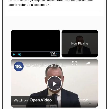
anche restando al sassuolo?
×
Now Playing
×
Play
Unmute
Fullscreen
Le eccellenze siciliane al Macfrut 2025
Play
Watch on
Video