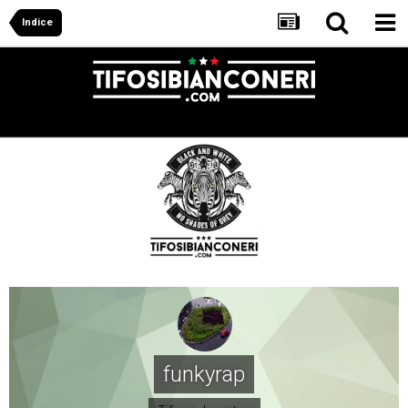
Indice
funkyrap