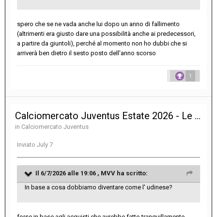
spero che se ne vada anche lui dopo un anno di fallimento
(altrimenti era giusto dare una possibilità anche ai predecessori,
a partire da giuntoli), perché al momento non ho dubbi che si
arriverà ben dietro il sesto posto dell'anno scorso
1
Calciomercato Juventus Estate 2026 - Le notizie sulle trattative
in
Calciomercato Juventus
Inviato
July 7
Il 6/7/2026 alle 19:06 ,
MVV
ha scritto:
In base a cosa dobbiamo diventare come l' udinese?
forse in base agli acquisti che avrebbe fatto tranquillamente