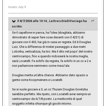
Inviato
July 9
Il 8/7/2026 alle 10:14 ,
LeOrecchieDiVaciago
ha
scritto:
Se il capellone in panca, ha l'idea (sbagliata, abbiamo
dimostrato di saper fare cose decenti con il 4231) di
giocare con il 433, hai già in casa un regista. Ed è Douglas
Luiz. Che a differenza di mister passaggio a due metri
Lobotka, verticalizza, ha tiro. Ma il dito nel popo' del nostro
centrocampo, fino a quando indosserà la nostra maglia,
sarà Locatelli. Fa schifo da regista, fa schifo in un cc a 2 e
non parliamone nemmeno come mezz'ala.
Douglas merita un'altra chance. Abbiamo dato spazio a
gente come Koopmeiners e Locatelli.
Se si vuole giocare a 3, un cc Thuram Douglas Goretzka
sarebbe perfetto. Ma ripeto, con Locatelli avrai sempre un
centrocampo da 6/7/8 posto. La mediocrità di quel
soggetto infetta chiunque gli giochi intorno.