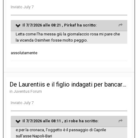
Inviato
July 7
Il 7/7/2026 alle 08:21 ,
Pirkaf
ha scritto:
Letta come l'ha messa giù la giornalaccio rosa mi pare che
la vicenda Osimhen fosse molto peggio.
assolutamente
De Laurentiis e il figlio indagati per bancarotta fraudolenta nella gestione del Bari
in
Juventus Forum
Inviato
July 7
Il 7/7/2026 alle 08:11 ,
zì robe
ha scritto:
e per la cronaca, l'oggetto è il passaggio di Caprile
sull'asse Napoli-Bari