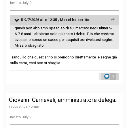
Inviato
July 9
Il 9/7/2026 alle 12:35 ,
Maxel
ha scritto:
quindi non abbiamo speso soldi sul mercato negli ultimi 5-
6-7-8 anni... abbiamo solo ripianato i debiti. E io che credevo
avessimo speso un sacco per acquisti poi rivelatesi seghe.
Mi sarò sbagliato
Tranquillo che quest'anno si prendono direttamente le seghe già
sulla carta, così non si sbaglia...
2
Giovanni Carnevali, amministratore delegato e direttore generale
in
Juventus Forum
Inviato
July 9