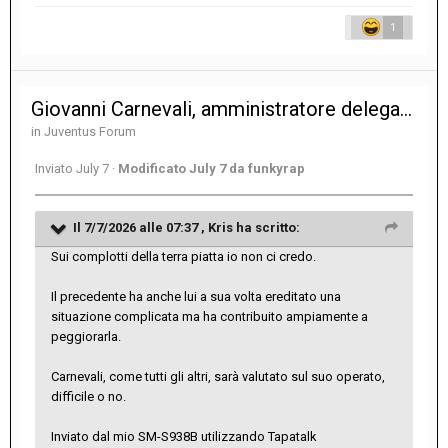
1
Giovanni Carnevali, amministratore delegato e direttore generale
in
Juventus Forum
Inviato
July 7
·
Modificato
July 7
da funkyrap
Il 7/7/2026 alle 07:37 ,
Kris
ha scritto:
Sui complotti della terra piatta io non ci credo.
Il precedente ha anche lui a sua volta ereditato una
situazione complicata ma ha contribuito ampiamente a
peggiorarla.
Carnevali, come tutti gli altri, sarà valutato sul suo operato,
difficile o no.
Inviato dal mio SM-S938B utilizzando Tapatalk