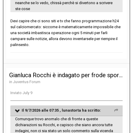
neanche se lo vedo, chissà perchè si divertono a scrivere
ste cose
Devi capire che ci sono siti e tv che fanno programmazione h24
sul calciomercato: siccome è matematicamente impossibile che
una società imbastisca operazione ogni 5 minuti per farli
campare sulle notizie, allora devono inventarsele per riempire il
palinsesto.
Gianluca Rocchi è indagato per frode sportiva
in
Juventus Forum
Inviato
July 9
Il 9/7/2026 alle 07:35 ,
lunastorta
ha scritto:
Comunque trovo anomalo che di fronte a queste
dichiarazioni su Rocchi, e capisco che siano ancora tutte
indagini, non ci sia stato un solo commento sulla vicenda