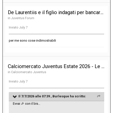
De Laurentiis e il figlio indagati per bancarotta fraudolenta nella gestione del Bari
in
Juventus Forum
Inviato
July 7
per me sono cose indimostrabili
Calciomercato Juventus Estate 2026 - Le notizie sulle trattative
in
Calciomercato Juventus
Inviato
July 7
Il 7/7/2026 alle 07:39 ,
Burlesque
ha scritto:
Evvai
🎉
con il bis…