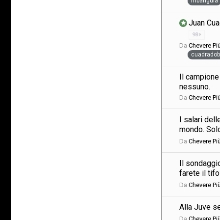
mbangula
Juan Cuad
98
Da
Chevere P
cuadradob
Il campione
nessuno.
Da
Chevere P
I salari del
mondo. Sol
Da
Chevere P
Il sondaggio
farete il ti
Da
Chevere P
Alla Juve se
Da
Chevere P