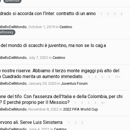
juventus
rado si accorda con l’Inter: contratto di un anno
1
2
3
4
iùBelloDelMondo
,
October 1, 2019
in
Cestino
ellosexy
 del mondo di scacchi è juventino, ma non se lo cag.a
iùBelloDelMondo
,
July 7, 2023
in
Cestino
le nostre riserve. Abbiamo il terzo monte ingaggi più alto del
o Cuadrado merita un aumento immediato.
1
2
3
4
17
iùBelloDelMondo
,
January 29, 2020
in
Juventus Forum
ne del tifo. Con l'assenza dell'Italia e della Colombia, per chi
fo? E perché proprio per Il Messico?
1
2
3
4
6
iùBelloDelMondo
,
November 8, 2022
in
2022 FIFA World Cup
rvono ali. Serve Luis Sinisterra.
1
2
3
iùBelloDelMondo
,
June 4, 2022
in
Cestino