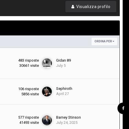
Visualizza profilo
ORDINA PER
483
risposte
Gidan 89
30661
visite
July 5
Sephiroth
106
risposte
April 27
5856
visite
577
risposte
Barney Stinson
41493
visite
July 24, 2025