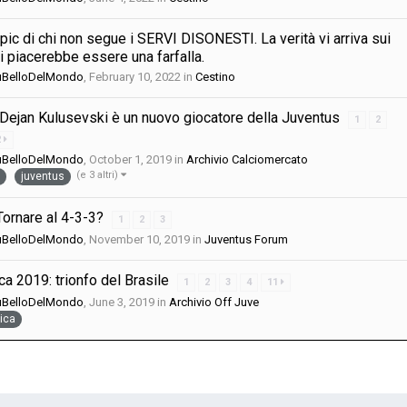
ic di chi non segue i SERVI DISONESTI. La verità vi arriva sui
i piacerebbe essere una farfalla.
iùBelloDelMondo
,
February 10, 2022
in
Cestino
: Dejan Kulusevski è un nuovo giocatore della Juventus
1
2
2
iùBelloDelMondo
,
October 1, 2019
in
Archivio Calciomercato
(e 3 altri)
juventus
ornare al 4-3-3?
1
2
3
iùBelloDelMondo
,
November 10, 2019
in
Juventus Forum
a 2019: trionfo del Brasile
1
2
3
4
11
iùBelloDelMondo
,
June 3, 2019
in
Archivio Off Juve
ica