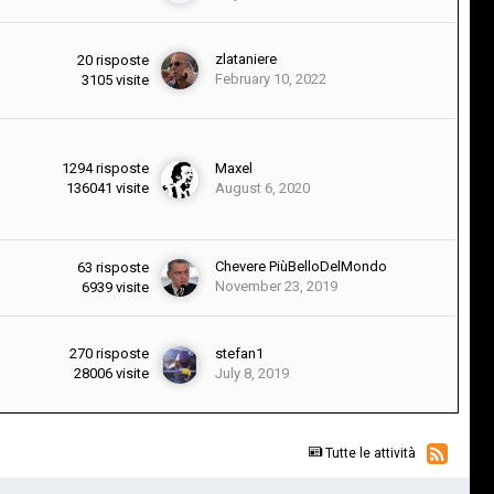
zlataniere
20
risposte
February 10, 2022
3105
visite
1294
risposte
Maxel
136041
visite
August 6, 2020
Chevere PiùBelloDelMondo
63
risposte
November 23, 2019
6939
visite
270
risposte
stefan1
28006
visite
July 8, 2019
Tutte le attività