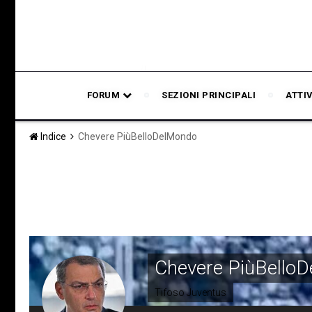
FORUM
SEZIONI PRINCIPALI
ATTI
Indice
Chevere PiùBelloDelMondo
Chevere PiùBello
Tifoso Juventus