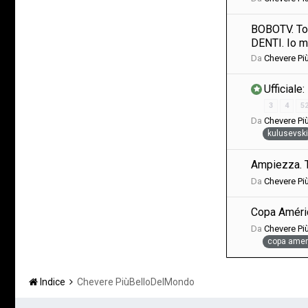
BOBOTV. Top
DENTI. Io m
Da
Chevere P
Ufficiale
3
4
5
Da
Chevere P
kulusevski
Ampiezza. T
Da
Chevere P
Copa Améric
Da
Chevere P
copa amer
Indice
Chevere PiùBelloDelMondo