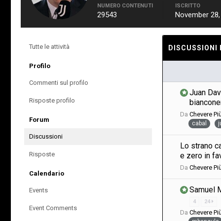
NUMERO CONTENUTI
ISCRITTO
29543
November 28,
Tutte le attività
DISCUSSIONI
Profilo
Commenti sul profilo
Juan Davi
Risposte profilo
biancon
Da
Chevere P
Forum
cabal
j
Discussioni
Lo strano cas
Risposte
e zero in f
Da
Chevere P
Calendario
Samuel M
Events
4
24
Event Comments
Da
Chevere P