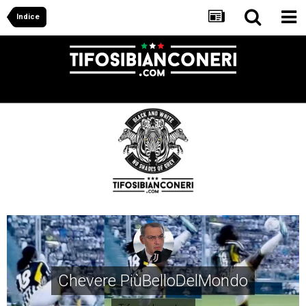
Indice
Chevere PiùBelloDelMondo