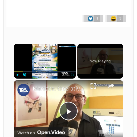
1
3
×
Now Playing
×
Play
Unmute
Fullscreen
Maniace. Operativo al Comune lo Sportello Virtuale del Centro per l’impiego
Play
Watch on