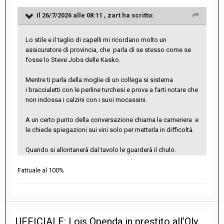
Il 26/7/2026 alle 08:11 ,
zart
ha scritto:
Lo stile e il taglio di capelli mi ricordano molto un
assicuratore di provincia, che parla di se stesso come se
fosse lo Steve Jobs delle Kasko.
Mentre ti parla della moglie di un collega si sistema
i braccialetti con le perline turchesi e prova a farti notare che
non indossa i calzini con i suoi mocassini.
A un certo punto della conversazione chiama la cameriera e
le chiede spiegazioni sui vini solo per metterla in difficoltà.
Quando si allontanerà dal tavolo le guarderà il chulo.
Fattuale al 100%
UFFICIALE: Loïs Openda in prestito all’Olympique Lyonnais