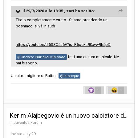
Il 29/7/2026 alle 18:35 ,
zart
ha scritto:
Titolo completamente errato . Stiamo prendendo un
bosniaco, si và in audi
https://youtu.be/tll5SSX5a6E?is=R6pckL90xvw9h5pD
fatti una cultura musicale. Ne
@Chevere PiùBelloDelMondo
hai bisogno.
Un altro migliore di Battisti
@Idioteque
1
1
Kerim Alajbegovic è un nuovo calciatore della Juventus
in
Juventus Forum
Inviato
July 29