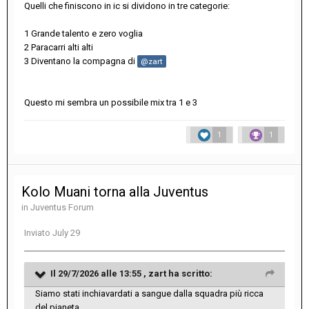
Quelli che finiscono in ic si dividono in tre categorie:
1 Grande talento e zero voglia
2 Paracarri alti alti
3 Diventano la compagna di
@zart
Questo mi sembra un possibile mix tra 1 e 3
1
1
Kolo Muani torna alla Juventus
in
Juventus Forum
Inviato
July 29
Il 29/7/2026 alle 13:55 ,
zart
ha scritto:
Siamo stati inchiavardati a sangue dalla squadra più ricca
del pianeta.