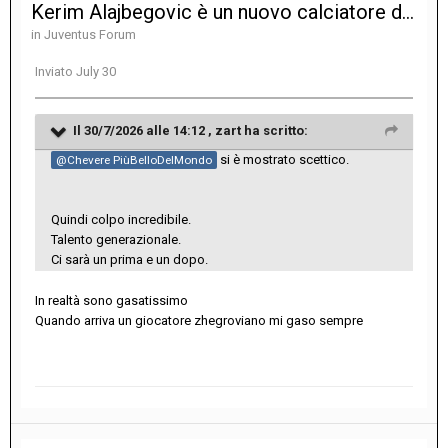
Kerim Alajbegovic è un nuovo calciatore della Juventus
in
Juventus Forum
Inviato
July 30
Il 30/7/2026 alle 14:12 ,
zart
ha scritto:
si è mostrato scettico.
@Chevere PiùBelloDelMondo
Quindi colpo incredibile.
Talento generazionale.
Ci sarà un prima e un dopo.
In realtà sono gasatissimo
Quando arriva un giocatore zhegroviano mi gaso sempre