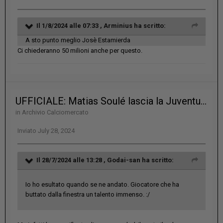
Il 1/8/2024 alle 07:33 ,
Arminius
ha scritto:
A sto punto meglio Josè Estamierda
Ci chiederanno 50 milioni anche per questo.
UFFICIALE: Matias Soulé lascia la Juventus e diventa un giocatore della Roma per 25 milioni di euro più bonus
in
Archivio Calciomercato
Inviato
July 28, 2024
Il 28/7/2024 alle 13:28 ,
Godai-san
ha scritto:
Io ho esultato quando se ne andato. Giocatore che ha
buttato dalla finestra un talento immenso.
:/