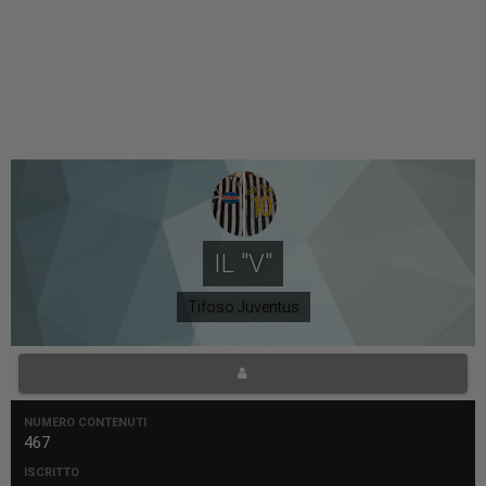
IL "V"
Tifoso Juventus
NUMERO CONTENUTI
467
ISCRITTO