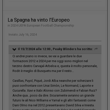
La Spagna ha vinto l’Europeo
in
2024 UEFA European Football Championship
Inviato
July 16, 2024
Il 15/7/2024 alle 12:00 ,
Peaky Blinders
ha scritto:
Ci andrei piano io invece, se vai a guardare le due
formazioni 2012 e 2024 per me oggi sono migliori nel
terzino destro Carvajal-Arbeloa e, questa è molto personale,
Rodri è meglio di Busquets ma per il resto...
Casillas, Puyol, Piqué, Jordi Alba neanche per scherzare li
puoi confrontare con Unai Simòn, Le Normand, Laporte e
Cucurella. Xavi e Xabi Alonso con Zubimendi e Fabian Ruiz?
Anche qua...poco da dire. Sicuramente avranno un grande
futuro le ali Nico Williams e Yamal e gli altri fantasisti come
Dani Olmo ma nel 2012 presentavano David Silva e Iniesta.