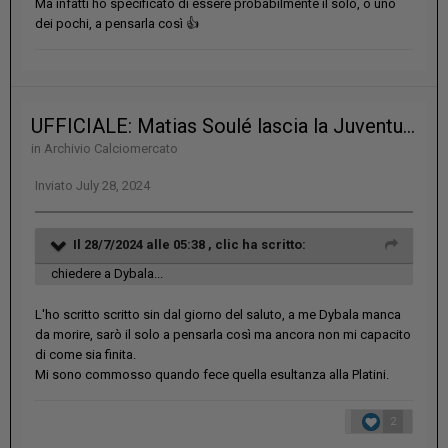
Ma infatti ho specificato di essere probabilmente il solo, o uno
dei pochi, a pensarla così
👍
UFFICIALE: Matias Soulé lascia la Juventus e diventa un giocatore della Roma per 25 milioni di euro più bonus
in
Archivio Calciomercato
Inviato
July 28, 2024
Il 28/7/2024 alle 05:38 ,
clic
ha scritto:
chiedere a Dybala...
L'ho scritto scritto sin dal giorno del saluto, a me Dybala manca
da morire, sarò il solo a pensarla così ma ancora non mi capacito
di come sia finita.
Mi sono commosso quando fece quella esultanza alla Platini.
2