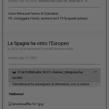
Inviato
July 18, 2024
·
Modificato
July 18, 2024
da IL "V"
Sono felice per l'arrivo di Oyarzabal.
PS: correggete il titolo, anche a me il T9 fa questi scherzi.
La Spagna ha vinto l’Europeo
in
2024 UEFA European Football Championship
Inviato
July 16, 2024
Il 16/7/2024 alle 10:17 ,
Homer_Simpson
ha
scritto:
Cancellosud ha rassegnato le dimissioni, non ci voleva
"Hellooooo"