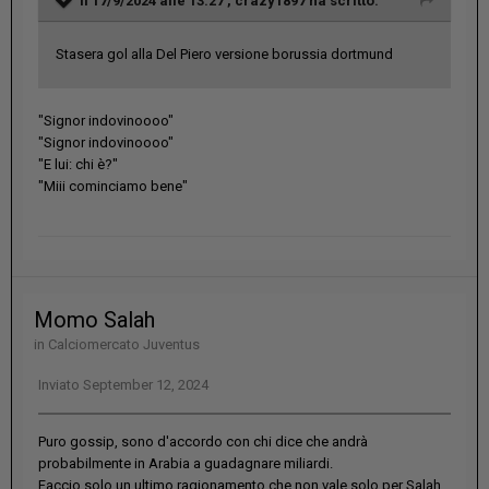
Il 17/9/2024 alle 13:27 ,
crazy1897
ha scritto:
Stasera gol alla Del Piero versione borussia dortmund
"Signor indovinoooo"
"Signor indovinoooo"
"E lui: chi è?"
"Miii cominciamo bene"
Momo Salah
in
Calciomercato Juventus
Inviato
September 12, 2024
Puro gossip, sono d'accordo con chi dice che andrà
probabilmente in Arabia a guadagnare miliardi.
Faccio solo un ultimo ragionamento che non vale solo per Salah