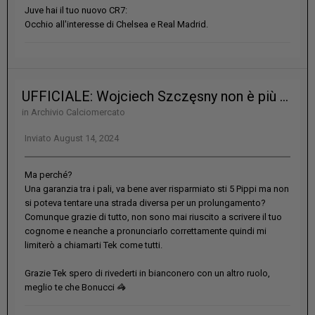
Juve hai il tuo nuovo CR7:
Occhio all'interesse di Chelsea e Real Madrid.
UFFICIALE: Wojciech Szczęsny non è più un giocatore della Juventus
in
Archivio Calciomercato
Inviato
August 14, 2024
Ma perché?
Una garanzia tra i pali, va bene aver risparmiato sti 5 Pippi ma non
si poteva tentare una strada diversa per un prolungamento?
Comunque grazie di tutto, non sono mai riuscito a scrivere il tuo
cognome e neanche a pronunciarlo correttamente quindi mi
limiterò a chiamarti Tek come tutti.
Grazie Tek spero di rivederti in bianconero con un altro ruolo,
meglio te che Bonucci
🦓