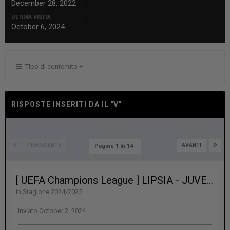
December 28, 2022
ULTIMA VISITA
October 6, 2024
Tipo di contenuto
RISPOSTE INSERITI DA IL "V"
PRECEDENTE
AVANTI
Pagine 1 di 14
[ UEFA Champions League ] LIPSIA - JUVENTUS 2-3 (30’ e 65’rig Sesko, 50’ e 68’ Vlahovic, 82’ Conceicao)
in
Stagione 2024/2025
Inviato
October 2, 2024