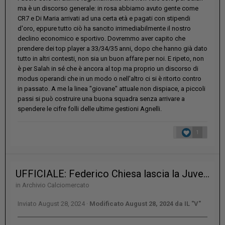
ma è un discorso generale: in rosa abbiamo avuto gente come
CR7 e Di Maria arrivati ad una certa età e pagati con stipendi
d'oro, eppure tutto ciò ha sancito irrimediabilmente il nostro
declino economico e sportivo. Dovremmo aver capito che
prendere dei top player a 33/34/35 anni, dopo che hanno già dato
tutto in altri contesti, non sia un buon affare per noi. E ripeto, non
è per Salah in sé che è ancora al top ma proprio un discorso di
modus operandi che in un modo o nell'altro ci si è ritorto contro
in passato. A me la linea "giovane" attuale non dispiace, a piccoli
passi si può costruire una buona squadra senza arrivare a
spendere le cifre folli delle ultime gestioni Agnelli.
1
UFFICIALE: Federico Chiesa lascia la Juventus e approda al Liverpool
in
Archivio Calciomercato
Inviato
August 28, 2024
·
Modificato
August 28, 2024
da IL "V"