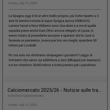
Inviato
July 15, 2024
La Spagna oggi è di un altro livello proprio, più forte rispetto a 3
anni fa sembra tornata la super Spagna epoca 2008/2012.
Lamine Yamal e Nico Williams sono due alieni e a me di quella
squadra piace anche Dani Olmo ancora relegato al Lipsia, lo
avevo notato al precedente europeo e speravo che la Juve ci
facesse un pensierino, invece per loro era meglio spendere 50
milioni per Locatelli.
Ps: ma solo noi dobbiamo strapagare i giocatori? Leggo di
fortissimi che vanno via addirittura a zero (Mbappé per esempio)
e a noi chiedono 50/60 milioni a botta persino per i panchinari.
Calciomercato 2025/26 - Notizie sulle trattative?
in
Archivio Calciomercato
Inviato
July 13, 2024