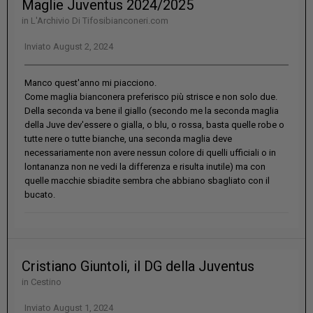
Maglie Juventus 2024/2025
in
L'Archivio Di Tifosibianconeri.com
Inviato
August 2, 2024
Manco quest'anno mi piacciono.
Come maglia bianconera preferisco più strisce e non solo due.
Della seconda va bene il giallo (secondo me la seconda maglia
della Juve dev'essere o gialla, o blu, o rossa, basta quelle robe o
tutte nere o tutte bianche, una seconda maglia deve
necessariamente non avere nessun colore di quelli ufficiali o in
lontananza non ne vedi la differenza e risulta inutile) ma con
quelle macchie sbiadite sembra che abbiano sbagliato con il
bucato.
Cristiano Giuntoli, il DG della Juventus
in
Cestino
Inviato
August 1, 2024