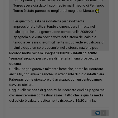
Come punta giocava Fabregas da falso 9 perchè Fernando
Torres aveva già dato il suo meglio ma il meglio di Fernando
Torres è stato parecchio meglio del meglio di Morata.
Per quanto questa nazionale ha piacevolmente
impressionato tutti, si tende a dimenticare in fretta nel
calcio perchè una generazione come quella 2008/2012
spagnola si è vista poche volte nella storia del calcio e
tendo a pensare che difficilmente si può vedere qualcosa di
simile dopo un solo decennio, nella stessa nazione poi.
Ricordo molto bene la Spagna 2008/2012 infatti ho scritto
"sembra" proprio per cercare di metterla in una prospettiva
odierna.
Quella Spagna giocava talmente bene che, come hai ricordato
anche tu, non aveva neanche un attaccante di ruolo infatti c'era
Fabregas come giocatore più avanzato, con un centrocampo
davvero stellare.
Oggi quella velocità di gioco mi ha ricordato quella Spagna ma
ovviamente vorrei contestualizzare il fatto che la qualità media
del calcio è calata drasticamente rispetto a 15/20 anni fa.
1