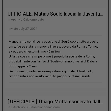
UFFICIALE: Matias Soulé lascia la Juventus e diventa un giocatore della Roma per 25 milioni di euro più bonus
in
Archivio Calciomercato
Inviato
July 27, 2024
Manco a me convince la cessione di Soulé soprattutto a quelle
cifre, fosse stata la manovra inversa, ovvero da Roma a Torino,
avrebbero chiesto minimo 40 milioni.
Un'altra cosa che mi perplime è proprio la scelta della Roma,
probabilmente con l'arrivo di Soulé vorranno privarsi di Dybala
dopo appena 2 anni.
Detto questo, se la cessione porterà a giocato di livello ok,
l'importante è non averlo venduto per poi puntare Berardi.
[ UFFICIALE ] Thiago Motta esonerato dalla Juventus
in
L'Archivio Di Tifosibianconeri.com