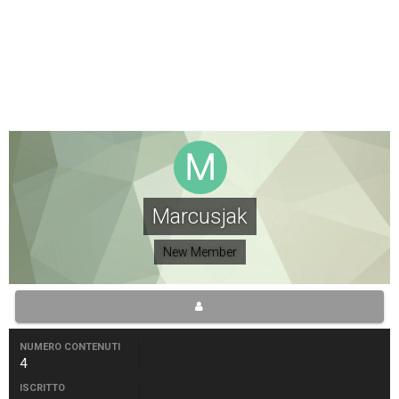
Marcusjak
New Member
NUMERO CONTENUTI
4
ISCRITTO