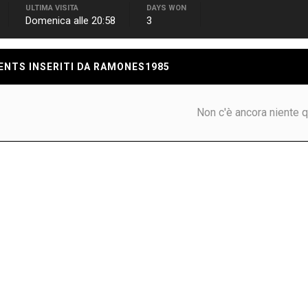
ULTIMA VISITA
DAYS WON
Domenica alle 20:58
3
NTS INSERITI DA RAMONES1985
Non c'è ancora niente q