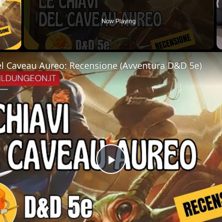
Now Playing
 Video
el Caveau Aureo: Recensione (Avventura D&D 5e)
Play
Video