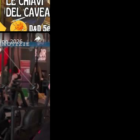
×
Consegnate a Rimini le borse di studio del Premio Ilenia Scarantino 2026 organizzato dal Gruppo Sici