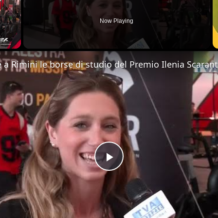
Now Playing
 Video
Play
Video