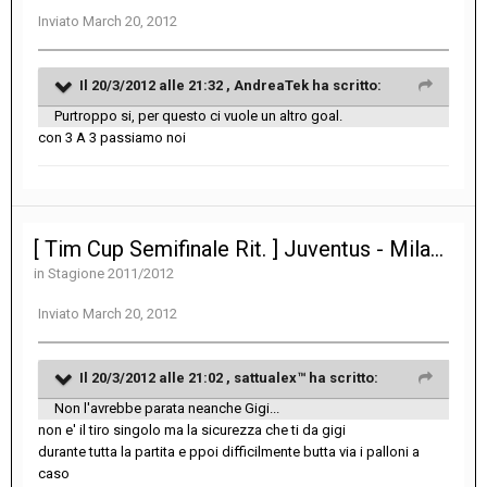
Inviato
March 20, 2012
Il 20/3/2012 alle 21:32 , AndreaTek ha scritto:
Purtroppo si, per questo ci vuole un altro goal.
con 3 A 3 passiamo noi
[ Tim Cup Semifinale Rit. ] Juventus - Milan 2-2
in
Stagione 2011/2012
Inviato
March 20, 2012
Il 20/3/2012 alle 21:02 , sattualex™ ha scritto:
Non l'avrebbe parata neanche Gigi...
non e' il tiro singolo ma la sicurezza che ti da gigi
durante tutta la partita e ppoi difficilmente butta via i palloni a
caso