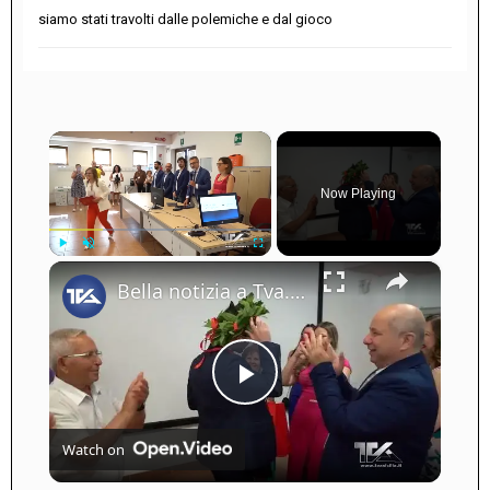
siamo stati travolti dalle polemiche e dal gioco
×
Now Playing
×
Play
Unmute
Fullscreen
Bella notizia a Tva. Laurea magistrale per Antonio Scarvaglieri in Ingegneria delle Telecomunicazion
Play
Watch on
Video