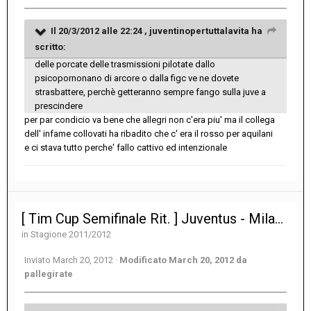
Il 20/3/2012 alle 22:24 , juventinopertuttalavita ha
scritto:
delle porcate delle trasmissioni pilotate dallo
psicopornonano di arcore o dalla figc ve ne dovete
strasbattere, perchè getteranno sempre fango sulla juve a
prescindere
per par condicio va bene che allegri non c'era piu' ma il collega
dell' infame collovati ha ribadito che c' era il rosso per aquilani
e ci stava tutto perche' fallo cattivo ed intenzionale
[ Tim Cup Semifinale Rit. ] Juventus - Milan 2-2
in
Stagione 2011/2012
Inviato
March 20, 2012
·
Modificato
March 20, 2012
da
pallegirate