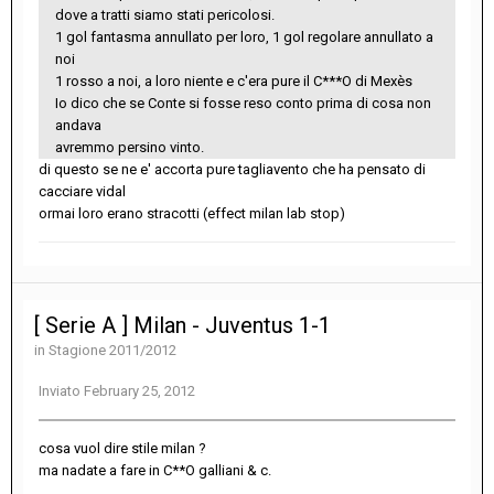
dove a tratti siamo stati pericolosi.
1 gol fantasma annullato per loro, 1 gol regolare annullato a
noi
1 rosso a noi, a loro niente e c'era pure il C***O di Mexès
Io dico che se Conte si fosse reso conto prima di cosa non
andava
avremmo persino vinto.
di questo se ne e' accorta pure tagliavento che ha pensato di
cacciare vidal
ormai loro erano stracotti (effect milan lab stop)
[ Serie A ] Milan - Juventus 1-1
in
Stagione 2011/2012
Inviato
February 25, 2012
cosa vuol dire stile milan ?
ma nadate a fare in C**O galliani & c.