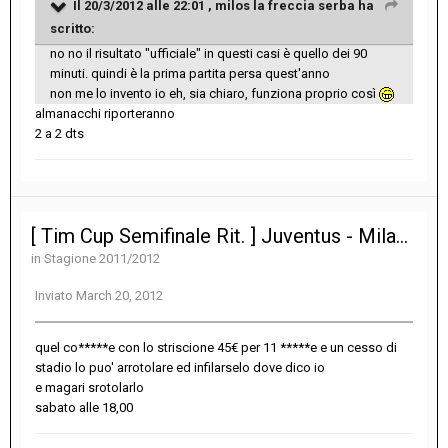
Il 20/3/2012 alle 22:01 , milos la freccia serba ha
scritto:
no no il risultato "ufficiale" in questi casi è quello dei 90
minuti. quindi è la prima partita persa quest'anno
non me lo invento io eh, sia chiaro, funziona proprio così
almanacchi riporteranno
2 a 2 dts
[ Tim Cup Semifinale Rit. ] Juventus - Milan 2-2
in
Stagione 2011/2012
Inviato
March 20, 2012
quel co*****e con lo striscione 45€ per 11 *****e e un cesso di
stadio lo puo' arrotolare ed infilarselo dove dico io
e magari srotolarlo
sabato alle 18,00