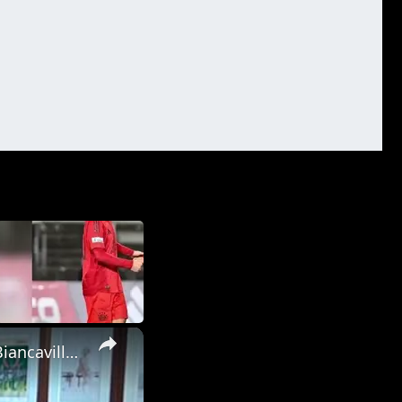
×
Convegno calcistico "Dal giovane talento al grande campione". Biancavilla 23-03-16