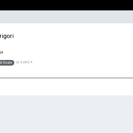
rigori
ux
(e 3 altri)
di finale