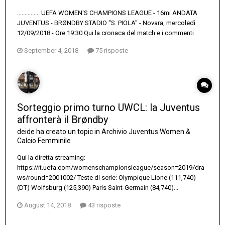
............... UEFA WOMEN'S CHAMPIONS LEAGUE - 16mi ANDATA
JUVENTUS - BRØNDBY STADIO "S. PIOLA" - Novara, mercoledì
12/09/2018 - Ore 19:30 Qui la cronaca del match e i commenti
September 4, 2018
75 risposte
Sorteggio primo turno UWCL: la Juventus
affronterà il Brøndby
deide
ha creato un topic in
Archivio Juventus Women &
Calcio Femminile
Qui la diretta streaming:
https://it.uefa.com/womenschampionsleague/season=2019/dra
ws/round=2001002/ Teste di serie: Olympique Lione (111,740)
(DT) Wolfsburg (125,390) Paris Saint-Germain (84,740)...
August 14, 2018
43 risposte