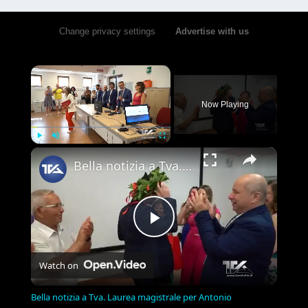
Change privacy settings
•
Advertise with us
×
Now Playing
×
Play
Unmute
Fullscreen
Bella notizia a Tva. Laurea magistrale per Antonio Scarvaglieri in Ingegneria delle Telecomunicazion
Play
Watch on
Video
Bella notizia a Tva. Laurea magistrale per Antonio