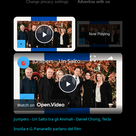
Change privacy settings
•
Advertise with us
×
Now Playing
Play Video
×
Jumpers - Un Salto tra gli Animali - Daniel Chong, Tecla Insolia e G. Panariello parlano del film
Play
Watch on
Video
Jumpers - Un Salto tra gli Animali - Daniel Chong, Tecla
Insolia e G. Panariello parlano del film