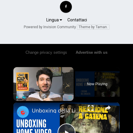
Lingua
Contattaci
Powered by Invision Community
Theme by Taman.
Change privacy settings
•
Advertise with us
×
Now Playing
×
Play
Unmute
Fullscreen
Unboxing della Limited Edition 4K UHD + Blu-ray di Reazione a Catena - Vale la pena acquistarla?