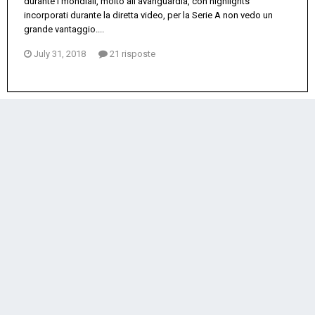
durante i mondiali, molto all'avanguardia, con highlights
incorporati durante la diretta video, per la Serie A non vedo un
grande vantaggio....
July 31, 2018
21 risposte