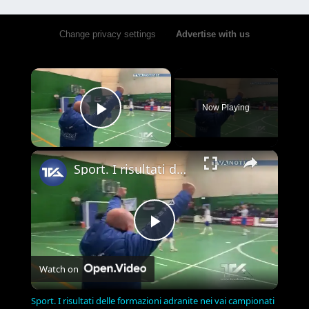
Change privacy settings
•
Advertise with us
×
Now Playing
Play Video
×
Sport. I risultati delle formazioni adranite nei vai campionati
Play
Watch on
Video
Sport. I risultati delle formazioni adranite nei vai campionati