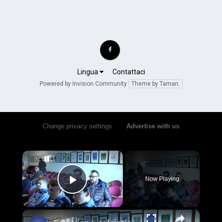
Lingua
Contattaci
Powered by Invision Community
Theme by Taman.
Change privacy settings
•
Advertise with us
×
Now Playing
Play Video
×