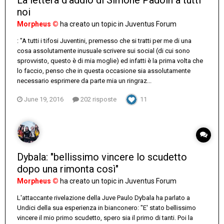
La lettera d'addio di Simone Padoin a tutti
noi
Morpheus ©
ha creato un topic in
Juventus Forum
: "A tutti i tifosi Juventini, premesso che si tratti per me di una
cosa assolutamente inusuale scrivere sui social (di cui sono
sprovvisto, questo è di mia moglie) ed infatti è la prima volta che
lo faccio, penso che in questa occasione sia assolutamente
necessario esprimere da parte mia un ringraz...
June 19, 2016
202 risposte
11
Dybala: "bellissimo vincere lo scudetto
dopo una rimonta così"
Morpheus ©
ha creato un topic in
Juventus Forum
L'attaccante rivelazione della Juve Paulo Dybala ha parlato a
Undici della sua esperienza in bianconero: "E' stato bellissimo
vincere il mio primo scudetto, spero sia il primo di tanti. Poi la