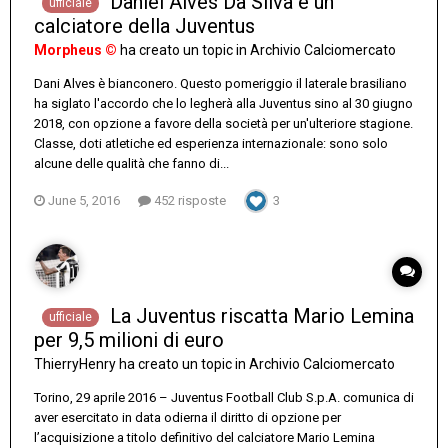
Daniel Alves Da Silva è un
ufficiale
calciatore della Juventus
Morpheus ©
ha creato un topic in
Archivio Calciomercato
Dani Alves è bianconero. Questo pomeriggio il laterale brasiliano
ha siglato l'accordo che lo legherà alla Juventus sino al 30 giugno
2018, con opzione a favore della società per un'ulteriore stagione.
Classe, doti atletiche ed esperienza internazionale: sono solo
alcune delle qualità che fanno di...
June 5, 2016
452 risposte
3
La Juventus riscatta Mario Lemina
ufficiale
per 9,5 milioni di euro
ThierryHenry
ha creato un topic in
Archivio Calciomercato
Torino, 29 aprile 2016 – Juventus Football Club S.p.A. comunica di
aver esercitato in data odierna il diritto di opzione per
l’acquisizione a titolo definitivo del calciatore Mario Lemina