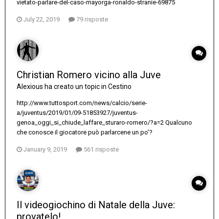
vietato-parlare-del-caso-mayorga-ronaldo-stranie-69875
July 22, 2019
79 risposte
Christian Romero vicino alla Juve
Alexious
ha creato un topic in
Cestino
http://www.tuttosport.com/news/calcio/serie-
a/juventus/2019/01/09-51853927/juventus-
genoa_oggi_si_chiude_laffare_sturaro-romero/?a=2 Qualcuno
che conosce il giocatore può parlarcene un po'?
January 9, 2019
561 risposte
Il videogiochino di Natale della Juve:
provatelo!