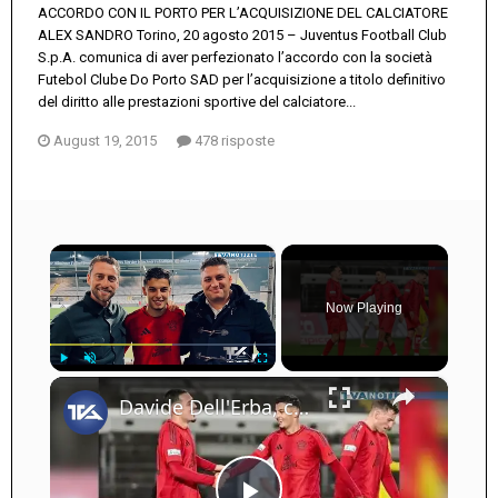
ACCORDO CON IL PORTO PER L’ACQUISIZIONE DEL CALCIATORE
ALEX SANDRO Torino, 20 agosto 2015 – Juventus Football Club
S.p.A. comunica di aver perfezionato l’accordo con la società
Futebol Clube Do Porto SAD per l’acquisizione a titolo definitivo
del diritto alle prestazioni sportive del calciatore...
August 19, 2015
478 risposte
×
Now Playing
×
Play
Unmute
Fullscreen
Davide Dell'Erba, centrocampista del Bayern Monaco, nato in Germania da genitori adraniti, è finito