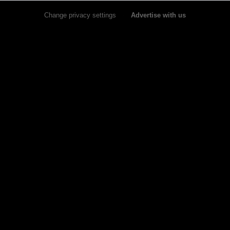
Change privacy settings
•
Advertise with us
×
×
A Catania è stato presentato il nuovo e ambizioso progetto del Circolo Canottieri Jonica che, per la
Watch on
A Catania è stato presentato il nuovo e ambizioso progetto
del Circolo Canottieri Jonica che, per la