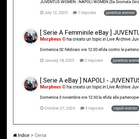
JUVENTUS WOMEN - NAPOLI WOMEN (3a Giornata Gironi) //
July 12, 2025
1 risposta
juventus women
[ Serie A Femminile eBay ] JUVENT
Morpheus ©
ha creato un topic in
Live Archive J
Domenica 02 febbraio ore 12:30 sfida contro le parten
January 18, 2025
2 risposte
juventus wom
[ Serie A eBay ] NAPOLI - JUVENTU
Morpheus ©
ha creato un topic in
Live Archive J
Domenica 3 novembre ore 12:30 la sfida alle partenopee
October 27, 2024
3 risposte
napoli women
Indice
Cerca