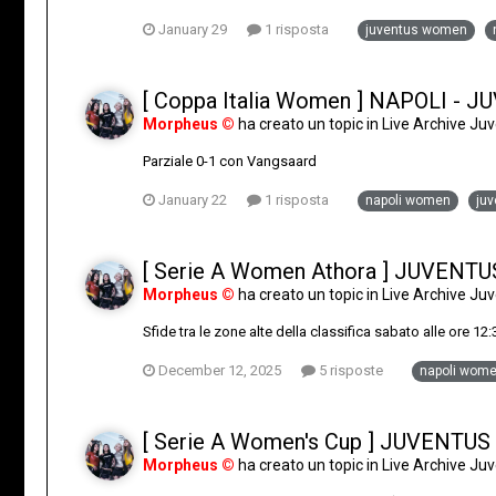
January 29
1 risposta
juventus women
[ Coppa Italia Women ] NAPOLI - 
Morpheus ©
ha creato un topic in
Live Archive J
Parziale 0-1 con Vangsaard
January 22
1 risposta
napoli women
ju
[ Serie A Women Athora ] JUVENTU
Morpheus ©
ha creato un topic in
Live Archive J
Sfide tra le zone alte della classifica sabato alle ore 12:
December 12, 2025
5 risposte
napoli wom
[ Serie A Women's Cup ] JUVENTUS
Morpheus ©
ha creato un topic in
Live Archive J