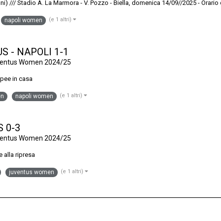
/ Stadio A. La Marmora - V. Pozzo - Biella, domenica 14/09//2025 - Orario d
(e 1 altri)
napoli women
US - NAPOLI 1-1
uventus Women 2024/25
opee in casa
(e 1 altri)
en
napoli women
S 0-3
uventus Women 2024/25
 alla ripresa
(e 1 altri)
juventus women