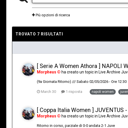
Più opzioni di ricerca
TROVATO 7 RISULTATI
[ Serie A Women Athora ] NAPOL
Morpheus ©
ha creato un topic in
Live Archive J
(9a Giornata Ritorno) /// Sabato 02/05/2026 - Ore 12:30
March 30
1 risposta
napoli women
juve
[ Coppa Italia Women ] JUVENTUS 
Morpheus ©
ha creato un topic in
Live Archive J
Ritorno in corso, parziale di 0-0 andata 2-1 Juve