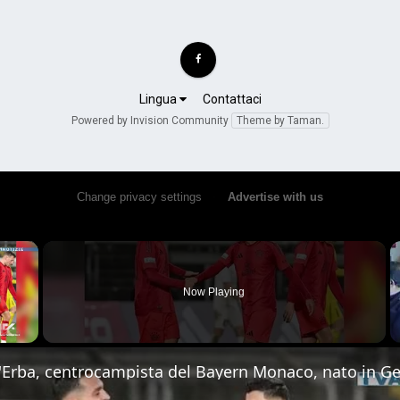
Lingua
Contattaci
Powered by Invision Community
Theme by Taman.
Change privacy settings
•
Advertise with us
×
Now Playing
 Video