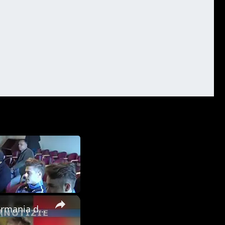
×
Davide Dell'Erba, centrocampista del Bayern Monaco, nato in Germania da genitori adraniti, è finito