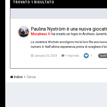
TROVATO 1 RISULTATO
Paulina Nyström è una nuova giocatr
Morpheus ©
ha creato un topic in
Archivio Juvent
Le Juventus Women accolgono tra le loro fila una nuova g
numero 6. Nell’ultima esperienza prima di scegliere il bi
January 25, 2023
1 risposta
1
nyst
Indice
Cerca