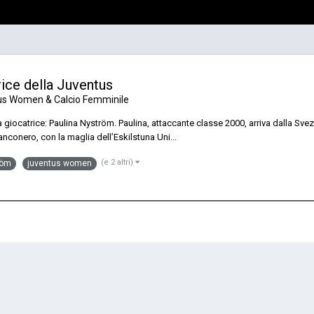
ice della Juventus
us Women & Calcio Femminile
iocatrice: Paulina Nyström. Paulina, attaccante classe 2000, arriva dalla Svezi
anconero, con la maglia dell’Eskilstuna Uni...
(e 2 altri)
röm
juventus women