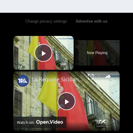
Change privacy settings
•
Advertise with us
×
Now Playing
Play Video
×
La Regione Siciliana ha introdotto il bonus lavastoviglie. Le domande dovranno essere presentate esc
Play
Watch on
Video