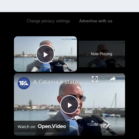
Change privacy settings
•
Advertise with us
×
Now Playing
Play Video
×
A Catania è stato presentato il nuovo e ambizioso progetto del Circolo Canottieri Jonica che, per la
Play
Watch on
Video