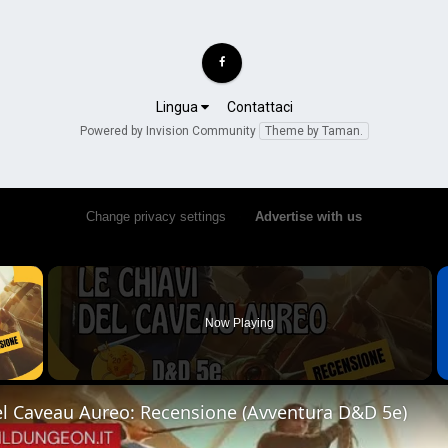
Lingua
Contattaci
Powered by Invision Community
Theme by Taman.
Change privacy settings
•
Advertise with us
×
Now Playing
 Video
el Caveau Aureo: Recensione (Avventura D&D 5e)