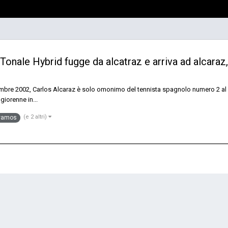
a Tonale Hybrid fugge da alcatraz e arriva ad alcaraz
vembre 2002, Carlos Alcaraz è solo omonimo del tennista spagnolo numero 2 al mo
iorenne in...
(e 2 altri)
vamos