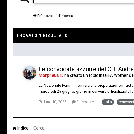
Più opzioni di ricerca
TROVATO 1 RISULTATO
Le convocate azzurre del C.T. Andre
Morpheus ©
ha creato un topic in
UEFA Women's E
La Nazionale Femminile inizierà la preparazione in vist
mercoledì 25 giugno, giorno in cui verrà ufficializzata la
June 10, 2025
3 risposte
italia
convoca
Indice
Cerca