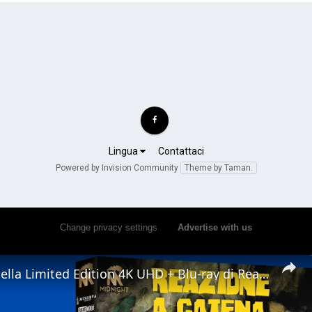
Lingua
Contattaci
Powered by Invision Community
Theme by Taman.
Change privacy settings
•
Advertise with us
Unboxing della Limited Edition 4K UHD + Blu-ray di Reazione a Catena - Vale la pena acquistarla?