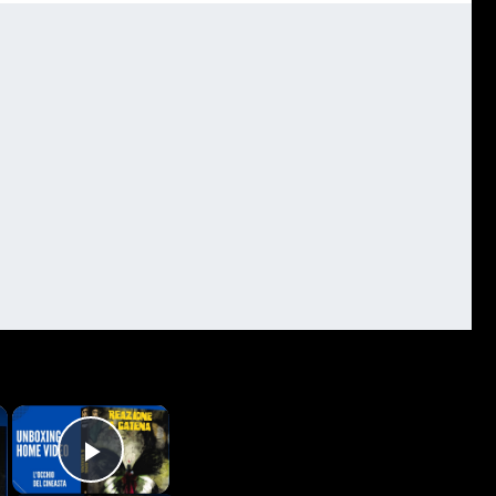
×
×
Play Video