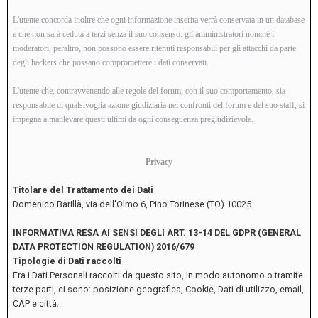
L'utente concorda inoltre che ogni informazione inserita verrà conservata in un database
e che non sarà ceduta a terzi senza il suo consenso: gli amministratori nonchè i
moderatori, peraltro, non possono essere ritenuti responsabili per gli attacchi da parte
degli hackers che possano compromettere i dati conservati.
L'utente che, contravvenendo alle regole del forum, con il suo comportamento, sia
responsabile di qualsivoglia azione giudiziaria nei confronti del forum e del suo staff, si
impegna a manlevare questi ultimi da ogni conseguenza pregiudizievole.
Privacy
Titolare del Trattamento dei Dati
Domenico Barillà, via dell'Olmo 6, Pino Torinese (TO) 10025
INFORMATIVA RESA AI SENSI DEGLI ART. 13-14 DEL GDPR (GENERAL
DATA PROTECTION REGULATION) 2016/679
Tipologie di Dati raccolti
Fra i Dati Personali raccolti da questo sito, in modo autonomo o tramite
terze parti, ci sono: posizione geografica, Cookie, Dati di utilizzo, email,
CAP e città.