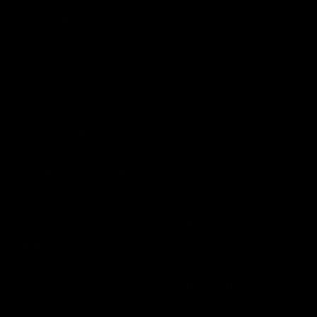
The following information may be collected, used,
and stored in a cookie when serving personalized
ads:
IP address
Operating system type and version
Device type
Language preferences
Web browser type
Email (in a hashed or encrypted form)
Ezoic and its partners may use this data in
combination with information that has been
independently collected to deliver targeted
advertisements across various platforms and
websites. Ezoic’s partners may also gather additional