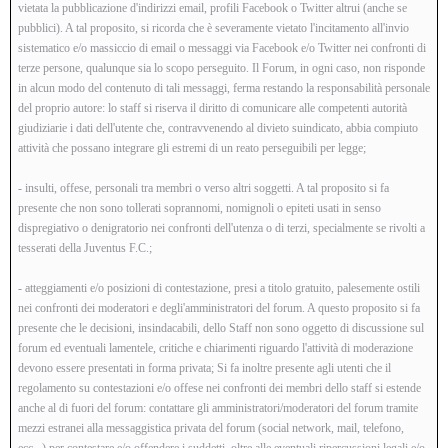
vietata la pubblicazione d'indirizzi email, profili Facebook o Twitter altrui (anche se
pubblici). A tal proposito, si ricorda che è severamente vietato l'incitamento all'invio
V
sistematico e/o massiccio di email o messaggi via Facebook e/o Twitter nei confronti di
terze persone, qualunque sia lo scopo perseguito. Il Forum, in ogni caso, non risponde
in alcun modo del contenuto di tali messaggi, ferma restando la responsabilità personale
i
del proprio autore: lo staff si riserva il diritto di comunicare alle competenti autorità
giudiziarie i dati dell'utente che, contravvenendo al divieto suindicato, abbia compiuto
attività che possano integrare gli estremi di un reato perseguibili per legge;
d
- insulti, offese, personali tra membri o verso altri soggetti. A tal proposito si fa
presente che non sono tollerati soprannomi, nomignoli o epiteti usati in senso
e
dispregiativo o denigratorio nei confronti dell'utenza o di terzi, specialmente se rivolti a
tesserati della Juventus F.C.;
o
- atteggiamenti e/o posizioni di contestazione, presi a titolo gratuito, palesemente ostili
nei confronti dei moderatori e degli'amministratori del forum. A questo proposito si fa
presente che le decisioni, insindacabili, dello Staff non sono oggetto di discussione sul
forum ed eventuali lamentele, critiche e chiarimenti riguardo l'attività di moderazione
devono essere presentati in forma privata;
Si fa inoltre presente agli utenti che il
regolamento su contestazioni e/o offese nei confronti dei membri dello staff si estende
anche al di fuori del forum: contattare gli amministratori/moderatori del forum tramite
mezzi estranei alla messaggistica privata del forum (social network, mail, telefono,
ecc...) per contestare e/o offendere i suddetti, oltre alle eventuali ripercussioni legali e/o