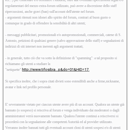
regolamentari del mezzo extra-forum utilizzato, può avere a discrezione dello staff
ripercussioni, anche gravi (ban) sull'account dell'utente nel forum.
- argomenti ritenuti non idonei allo spirito del forum, contrari al buon gusto o
comunque in grado di offendere la sensibilità di altri utenti;
- messaggi pubblicitari, promozionali e/o autopromozionali, commerciali, catene di S.
Antonio, petizioni di qualsiasi genere (salvo approvazione dello staff) e segnalazioni di
indirizzi di siti internet non inerenti agli argomenti trattati;
- in generale, tutto ciò che va sotto la definizione di "spamming": a tal proposito si
richiamano gli utenti a studiare la
http://www.tifosibia...p&do=01&HID=17.
"netiquette":
Si specifica inoltre, che i sopra citati divieti sono estendibili anche a firme,nickname,
avatar e link nel profilo personale.
E' severamente vietato per ciascun utente avere più di un account. Qualora un utente già
bannato (o sospeso) si reiscriva al forum e venga individuato dai moderatori o dagli
amministratori verrà nuovamente bannato. Qualora l'utente continui a reiscriversi si
procederà con la segnalazione alle competenti Autorità ed al provider utilizzato.
Verranno inoltre bannati tutti gli eventuali account cloni di utenti sospesi e/o di utenti