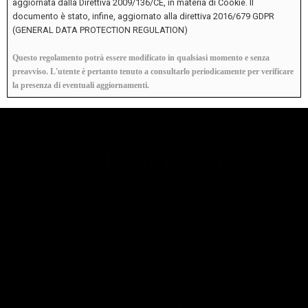
aggiornata dalla Direttiva 2009/136/CE, in materia di Cookie. Il
documento è stato, infine, aggiornato alla direttiva 2016/679 GDPR
(GENERAL DATA PROTECTION REGULATION)
Questo regolamento potrà essere modificato in qualsiasi momento e senza
preavviso. L'utente è pertanto tenuto a consultarlo periodicamente per verificare
la presenza di eventuali aggiornamenti.
EZOIC SERVICES
Ezoic Services
This website uses the services of Ezoic Inc. (“Ezoic”),
including to manage third-party interest-based
advertising. Ezoic may employ a variety of
technologies on this website, including tools to serve
content, display advertisements and enable
advertising to visitors of this website, which may