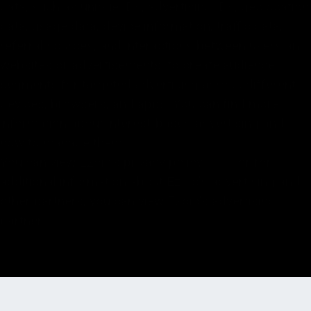
data, such as unique IDs, advertising IDs, geolocation
data, usage data, device information, traffic data,
referral sources, and interactions between users and
websites or advertisements, to create audience
segments for targeted advertising across different
devices, browsers, and apps. You can find more
information about interest-based advertising and
how to manage them
here
.
You can view Ezoic’s privacy policy
here
, or for
additional information about Ezoic’s advertising and
other partners, you can view Ezoic’s advertising
partners
here
.