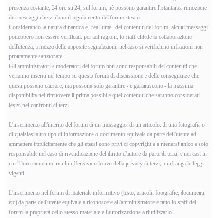
presenza costante, 24 ore su 24, sul forum, nè possono garantire l'istantanea rimozione
dei messaggi che violano il regolamento del forum stesso.
Considerando la natura dinamica e "real-time" dei contenuti del forum, alcuni messaggi
potrebbero non essere verificati: per tali ragioni, lo staff chiede la collaborazione
dell'utenza, a mezzo delle apposite segnalazioni, nel caso si verifichino infrazioni non
prontamente sanzionate.
Gli amministratori e moderatori del forum non sono responsabili dei contenuti che
verranno inseriti nel tempo su questo forum di discussione e delle conseguenze che
questi possono causare, ma possono solo garantire - e garantiscono - la massima
disponibilità nel rimuovere il prima possibile quei contenuti che saranno considerati
lesivi nei confronti di terzi.
L'inserimento all'interno del forum di un messaggio, di un articolo, di una fotografia o
di qualsiasi altro tipo di informazione o documento equivale da parte dell'utente ad
ammettere implicitamente che gli stessi sono privi di copyright e a ritenersi unico e solo
responsabile nel caso di rivendicazione del diritto d'autore da parte di terzi, e nei casi in
cui il loro contenuto risulti offensivo o lesivo della privacy di terzi, o infranga le leggi
vigenti.
L'inserimento nel forum di materiale informativo (testo, articoli, fotografie, documenti,
etc) da parte dell'utente equivale a riconoscere all'amministratore e tutto lo staff del
forum la proprietà dello stesso materiale e l'autorizzazione a riutilizzarlo.