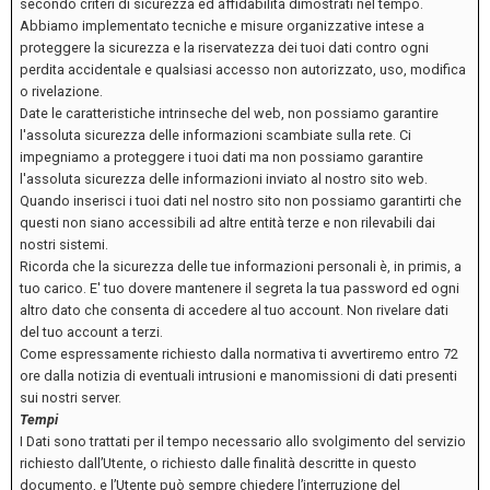
secondo criteri di sicurezza ed affidabilità dimostrati nel tempo.
Abbiamo implementato tecniche e misure organizzative intese a
proteggere la sicurezza e la riservatezza dei tuoi dati contro ogni
perdita accidentale e qualsiasi accesso non autorizzato, uso, modifica
o rivelazione.
Date le caratteristiche intrinseche del web, non possiamo garantire
l'assoluta sicurezza delle informazioni scambiate sulla rete. Ci
impegniamo a proteggere i tuoi dati ma non possiamo garantire
l'assoluta sicurezza delle informazioni inviato al nostro sito web.
Quando inserisci i tuoi dati nel nostro sito non possiamo garantirti che
questi non siano accessibili ad altre entità terze e non rilevabili dai
nostri sistemi.
Ricorda che la sicurezza delle tue informazioni personali è, in primis, a
tuo carico. E' tuo dovere mantenere il segreta la tua password ed ogni
altro dato che consenta di accedere al tuo account. Non rivelare dati
del tuo account a terzi.
Come espressamente richiesto dalla normativa ti avvertiremo entro 72
ore dalla notizia di eventuali intrusioni e manomissioni di dati presenti
sui nostri server.
Tempi
I Dati sono trattati per il tempo necessario allo svolgimento del servizio
richiesto dall’Utente, o richiesto dalle finalità descritte in questo
documento, e l’Utente può sempre chiedere l’interruzione del