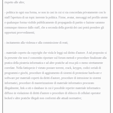
rispetto alle altre;
- politica in ogni sua forma, se non in casi in cui si sia concordata privatamente con lo
staff l'apertura di un topic inerente la politica. Firme, avatar, messaggi nel profilo utente
e qualunque forma visibile pubblicamente di propaganda di partito o fazione saranno
comunque rimosse dallo staff, che a seconda della gravità dei casi potrà prendere gli
opportuni provvedimenti;
- incitamento alla violenza e alla commissione di reati;
- materiale coperto da copyright che viola le leggi sul diritto d'autore. A tal proposito si
fa presente che non è consentito riportare sul forum metodi e procedure finalizzate alla
pratica della pirateria informatica e ad altre pratiche ad essa più o meno strettamente
correlate. Nella fattispecie è vietato postare torrent, crack, keygen, codici seriali di
programmi e giochi, procedure di aggiramento di sistemi di protezione hardware e
software per materiali coperti da diritti d'autore, procedure di intrusione in sistemi
informatici, procedure di masterizzazione di materiale informatico procurato
illegalmente, link a siti o database in cui è possibile reperire materiale informatico
diffuso in violazione di diritti d'autore o procedure di sblocco di cellulari operator
locked e altre pratiche illegali non conformi alle attuali normative;