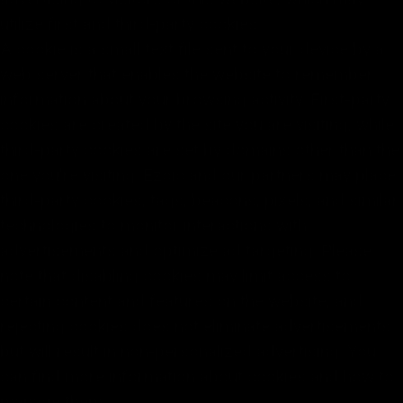
utilize first and third-party cookies.
A cookie is a small text file sent to your device by a
web server that enables the website to remember
information about your browsing activity. First-party
cookies are created by the site you are visiting, while
third-party cookies are set by domains other than the
one you're visiting. Ezoic and our partners may place
third-party cookies, tags, beacons, pixels, and similar
technologies to monitor interactions with
advertisements and optimize ad targeting. Please
note that disabling cookies may limit access to
certain content and features on the website, and
rejecting cookies does not eliminate advertisements
but will result in non-personalized advertising. You
can find more information about cookies and how to
manage them
here
.