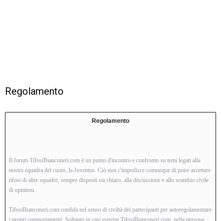
Regolamento
Regolamento
Il forum TifosiBianconeri.com è un punto d'incontro e confronto su temi legati alla
nostra squadra del cuore, la Juventus. Ciò non c'impedisce comunque di poter accettare
tifosi di altre squadre, sempre disposti sia chiaro, alla discussione e allo scambio civile
di opinioni.
TifosiBianconeri.com confida nel senso di civiltà dei partecipanti per autoregolamentare
i propri comportamenti. Soltanto in casi estremi TifosiBianconeri.com, nella persona