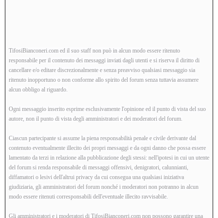
TifosiBianconeri.com ed il suo staff non può in alcun modo essere ritenuto
responsabile per il contenuto dei messaggi inviati dagli utenti e si riserva il diritto di
cancellare e/o editare discrezionalmente e senza preavviso qualsiasi messaggio sia
ritenuto inopportuno o non conforme allo spirito del forum senza tuttavia assumere
alcun obbligo al riguardo.
Ogni messaggio inserito esprime esclusivamente l'opinione ed il punto di vista del suo
autore, non il punto di vista degli amministratori e dei moderatori del forum.
Ciascun partecipante si assume la piena responsabilità penale e civile derivante dal
contenuto eventualmente illecito dei propri messaggi e da ogni danno che possa essere
lamentato da terzi in relazione alla pubblicazione degli stessi: nell'ipotesi in cui un utente
del forum si renda responsabile di messaggi offensivi, denigratori, calunnianti,
diffamatori o lesivi dell'altrui privacy da cui consegua una qualsiasi iniziativa
giudiziaria, gli amministratori del forum nonché i moderatori non potranno in alcun
modo essere ritenuti corresponsabili dell'eventuale illecito ravvisabile.
Gli amministratori e i moderatori di TifosiBianconeri.com non possono garantire una