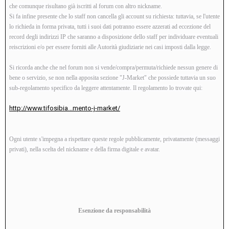
che comunque risultano già iscritti al forum con altro nickname.
Si fa infine presente che lo staff non cancella gli account su richiesta: tuttavia, se l'utente
lo richieda in forma privata, tutti i suoi dati potranno essere azzerati ad eccezione del
record degli indirizzi IP che saranno a disposizione dello staff per individuare eventuali
reiscrizioni e/o per essere forniti alle Autorità giudiziarie nei casi imposti dalla legge.
Si ricorda anche che nel forum non si vende/compra/permuta/richiede nessun genere di
bene o servizio, se non nella apposita sezione "J-Market" che possiede tuttavia un suo
sub-regolamento specifico da leggere attentamente. Il regolamento lo trovate qui:
http://www.tifosibia...mento-j-market/
Ogni utente s'impegna a rispettare queste regole pubblicamente, privatamente (messaggi
privati), nella scelta del nickname e della firma digitale e avatar.
Esenzione da responsabilità