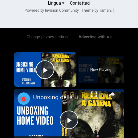
Lingua
Contattaci
Powered by Invision Community
Theme by Taman.
Change privacy settings
•
Advertise with us
×
Now Playing
Play Video
×
Unboxing della Limited Edition 4K UHD + Blu-ray di Reazione a Catena - Vale la pena acquistarla?
Play