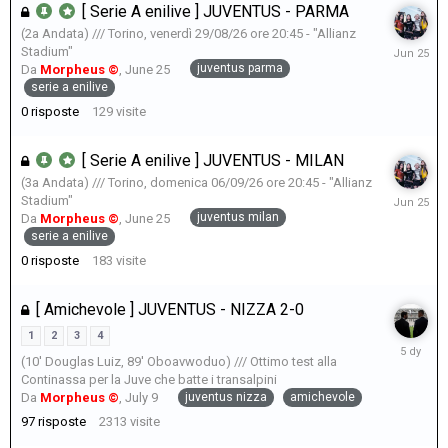
[ Serie A enilive ] JUVENTUS - PARMA
(2a Andata) /// Torino, venerdì 29/08/26 ore 20:45 - "Allianz
June
Stadium"
25
juventus parma
Da
Morpheus ©
,
June 25
serie a enilive
0
risposte
129
visite
[ Serie A enilive ] JUVENTUS - MILAN
(3a Andata) /// Torino, domenica 06/09/26 ore 20:45 - "Allianz
June
Stadium"
25
juventus milan
Da
Morpheus ©
,
June 25
serie a enilive
0
risposte
183
visite
[ Amichevole ] JUVENTUS - NIZZA 2-0
1
2
3
4
Domenic
(10' Douglas Luiz, 89' Oboavwoduo) /// Ottimo test alla
alle
Continassa per la Juve che batte i transalpini
10:28
juventus nizza
amichevole
Da
Morpheus ©
,
July 9
97
risposte
2313
visite