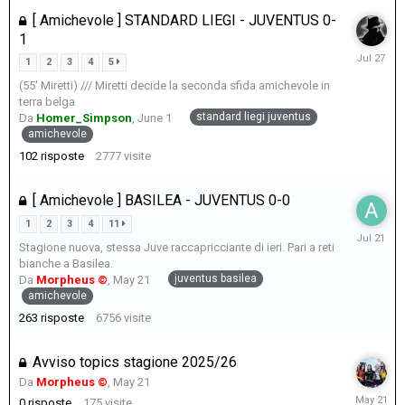
[ Amichevole ] STANDARD LIEGI - JUVENTUS 0-
1
July
1
2
3
4
5
27
(55' Miretti) /// Miretti decide la seconda sfida amichevole in
terra belga
standard liegi juventus
Da
Homer_Simpson
,
June 1
amichevole
102
risposte
2777
visite
[ Amichevole ] BASILEA - JUVENTUS 0-0
1
2
3
4
11
July
Stagione nuova, stessa Juve raccapricciante di ieri. Pari a reti
21
bianche a Basilea.
juventus basilea
Da
Morpheus ©
,
May 21
amichevole
263
risposte
6756
visite
Avviso topics stagione 2025/26
Da
Morpheus ©
,
May 21
May
0
risposte
175
visite