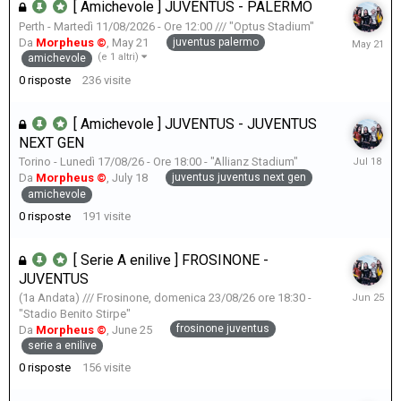
[ Amichevole ] JUVENTUS - PALERMO
Perth - Martedì 11/08/2026 - Ore 12:00 /// "Optus Stadium"
May
juventus palermo
Da
Morpheus ©
,
May 21
21
(e 1 altri)
amichevole
0
risposte
236
visite
[ Amichevole ] JUVENTUS - JUVENTUS
NEXT GEN
July
Torino - Lunedì 17/08/26 - Ore 18:00 - "Allianz Stadium"
18
juventus juventus next gen
Da
Morpheus ©
,
July 18
amichevole
0
risposte
191
visite
[ Serie A enilive ] FROSINONE -
JUVENTUS
June
(1a Andata) /// Frosinone, domenica 23/08/26 ore 18:30 -
25
"Stadio Benito Stirpe"
frosinone juventus
Da
Morpheus ©
,
June 25
serie a enilive
0
risposte
156
visite