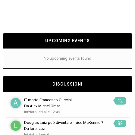
UPCOMING EVENTS
No upcoming events found
DISCUSSIONI
E' morto Francesco Guccini
12
Da
Alex Michel Omar
Iniziato
Ieri alle 12:49
Douglas Luiz può diventare il vice McKennie ?
82
Da
lorenzuz
Iniziato
June 6