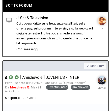
SOTTOFORUM
J-Sat & Television
Qui troverai dritte sulle frequenze satellitari, sulle
March
offerte pay, sui programmi televisivi, e sulla web-tv e il
19,
digitale terrestre. Inoltre potrai chiedere ai nostri
2025
esperti preziosi consigli su tutto quello che concerne
tali argomenti.
6270
messaggi
ORDINA PER
[ Amichevole ] JUVENTUS - INTER
Perth - Sabato 08/08/2026 - Ore 13:00 /// "Optus Stadium"
May
juventus inter
amichevole
Da
Morpheus ©
,
May 21
21
(e 2 altri)
0
risposte
207
visite