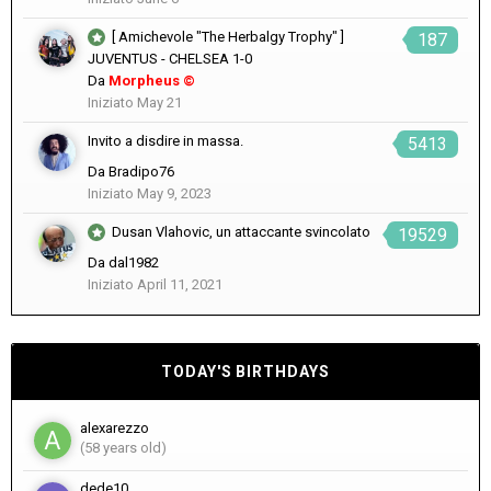
[ Amichevole "The Herbalgy Trophy" ]
187
JUVENTUS - CHELSEA 1-0
Da
Morpheus ©
Iniziato
May 21
Invito a disdire in massa.
5413
Da
Bradipo76
Iniziato
May 9, 2023
Dusan Vlahovic, un attaccante svincolato
19529
Da
dal1982
Iniziato
April 11, 2021
TODAY'S BIRTHDAYS
alexarezzo
(58 years old)
dede10