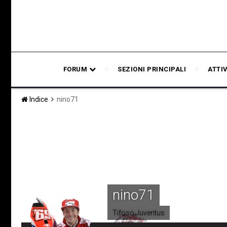
FORUM
SEZIONI PRINCIPALI
ATTI
Indice
nino71
nino71
Tifoso Juventus