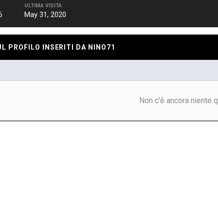
ULTIMA VISITA
6
May 31, 2020
 PROFILO INSERITI DA NINO71
Non c'è ancora niente q