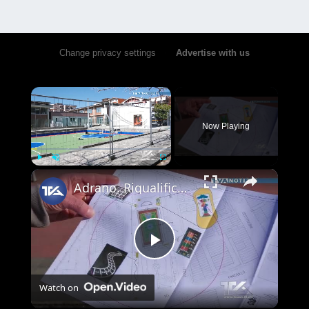
Change privacy settings
•
Advertise with us
×
Now Playing
×
Play
Unmute
Fullscreen
Adrano. Riqualificato Largo Martiri di Cefalonia. Socializzazione e area giochi. Il 13 marzo 2026 al
Play
Watch on
Video