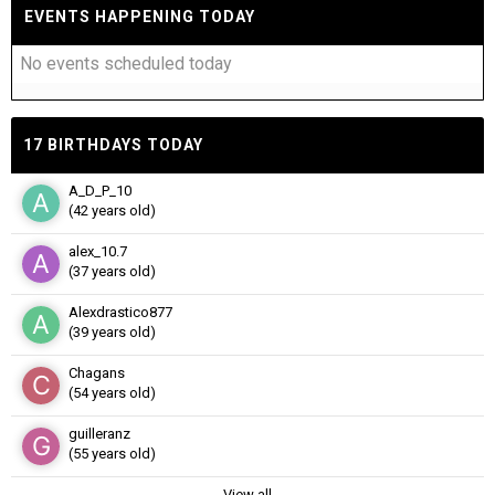
EVENTS HAPPENING TODAY
No events scheduled today
17 BIRTHDAYS TODAY
A_D_P_10
(42 years old)
alex_10.7
(37 years old)
Alexdrastico877
(39 years old)
Chagans
(54 years old)
guilleranz
(55 years old)
View all