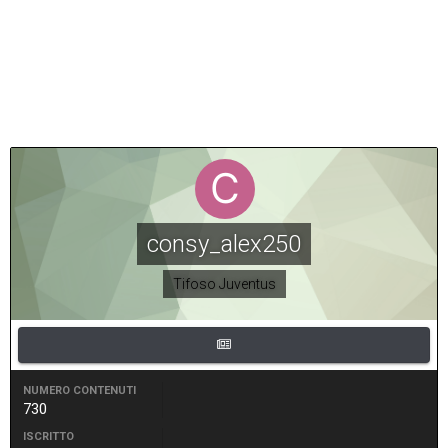
consy_alex250
Tifoso Juventus
NUMERO CONTENUTI
730
ISCRITTO