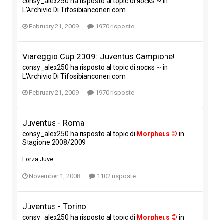
consy_alex250
ha risposto al topic di
яoċкs ~
in
L'Archivio Di Tifosibianconeri.com
February 21, 2009
1970 risposte
Viareggio Cup 2009: Juventus Campione!
consy_alex250
ha risposto al topic di
яoċкs ~
in
L'Archivio Di Tifosibianconeri.com
February 21, 2009
1970 risposte
Juventus - Roma
consy_alex250
ha risposto al topic di
Morpheus ©
in
Stagione 2008/2009
Forza Juve
November 1, 2008
1102 risposte
Juventus - Torino
consy_alex250
ha risposto al topic di
Morpheus ©
in