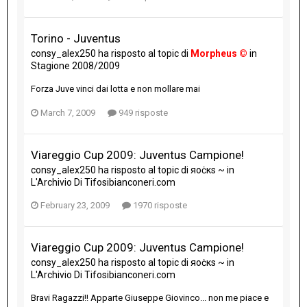
Torino - Juventus
consy_alex250
ha risposto al topic di
Morpheus ©
in
Stagione 2008/2009
Forza Juve vinci dai lotta e non mollare mai
March 7, 2009
949 risposte
Viareggio Cup 2009: Juventus Campione!
consy_alex250
ha risposto al topic di
яoċкs ~
in
L'Archivio Di Tifosibianconeri.com
February 23, 2009
1970 risposte
Viareggio Cup 2009: Juventus Campione!
consy_alex250
ha risposto al topic di
яoċкs ~
in
L'Archivio Di Tifosibianconeri.com
Bravi Ragazzi!! Apparte Giuseppe Giovinco... non me piace e