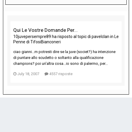
Qui Le Vostre Domande Per...
10juvepersempre89
ha risposto al topic di
pavelclan
in
Le
Penne di TifosiBianconeri
ciao gianni...m potresti dire se la juve (societ?) ha intenzione
di puntare allo scudetto o soltanto alla qualificazione
champions? poi un'altra cosa...io sono di palermo, per...
July 18, 2007
4557 risposte