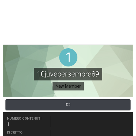
10juvepersempre89
New Member
NUMERO CONTENUTI
1
ISCRITTO