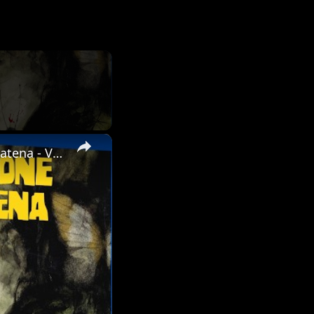
×
Unboxing della Limited Edition 4K UHD + Blu-ray di Reazione a Catena - Vale la pena acquistarla?