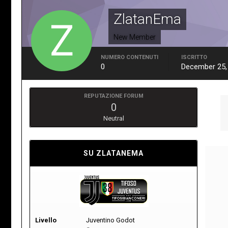
ZlatanEma
New Member
NUMERO CONTENUTI
ISCRITTO
0
December 25,
REPUTAZIONE FORUM
0
Neutral
SU ZLATANEMA
Livello
Juventino Godot