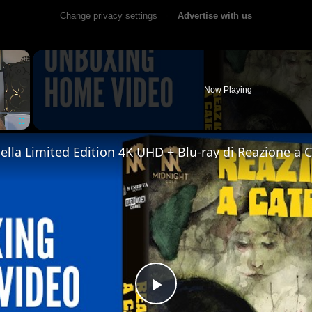
Change privacy settings
•
Advertise with us
×
Now Playing
Fullscreen
Play