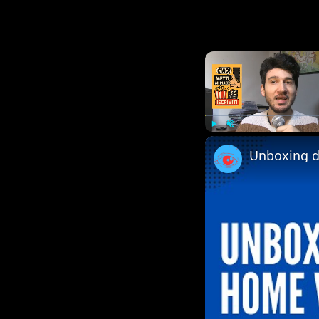
Play
Unmute