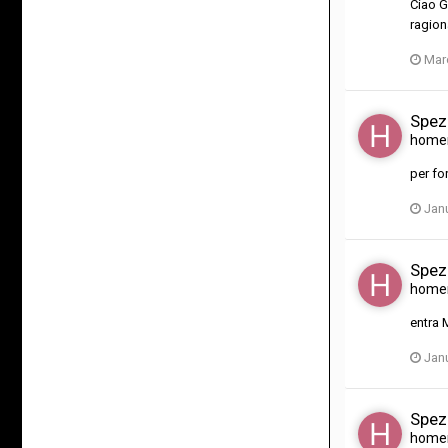
Ciao G
ragion
Mar
Spez
home
per fo
Janu
Spez
home
entra 
Janu
Spez
home