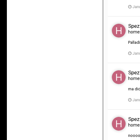
Janu
Spez
home
Pallad
Janu
Spez
home
ma did
Janu
Spez
home
nooo