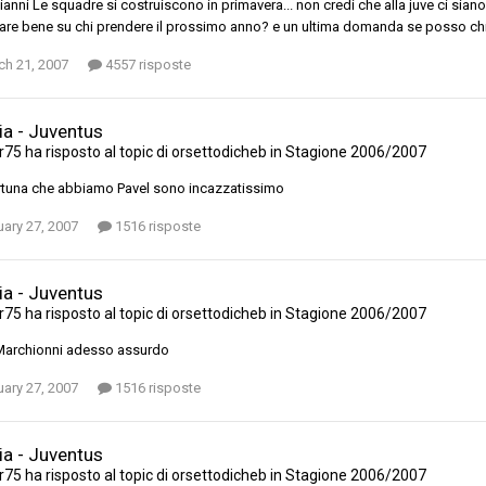
ianni Le squadre si costruiscono in primavera... non credi che alla juve ci siano 
are bene su chi prendere il prossimo anno? e un ultima domanda se posso chi
ch 21, 2007
4557 risposte
ia - Juventus
r75
ha risposto al topic di
orsettodicheb
in
Stagione 2006/2007
rtuna che abbiamo Pavel sono incazzatissimo
ary 27, 2007
1516 risposte
ia - Juventus
r75
ha risposto al topic di
orsettodicheb
in
Stagione 2006/2007
Marchionni adesso assurdo
ary 27, 2007
1516 risposte
ia - Juventus
r75
ha risposto al topic di
orsettodicheb
in
Stagione 2006/2007