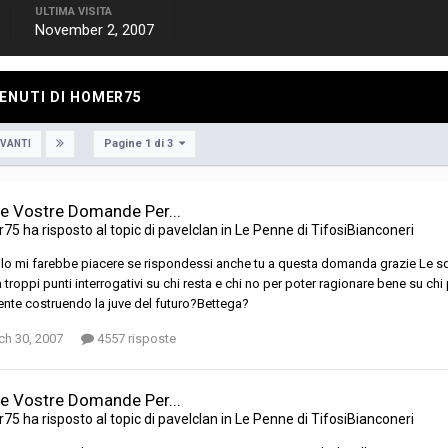
ULTIMA VISITA
November 2, 2007
ENUTI DI HOMER75
Pagine 1 di 3
VANTI
Le Vostre Domande Per...
r75
ha risposto al topic di
pavelclan
in
Le Penne di TifosiBianconeri
lo mi farebbe piacere se rispondessi anche tu a questa domanda grazie Le squa
 troppi punti interrogativi su chi resta e chi no per poter ragionare bene su 
nte costruendo la juve del futuro?Bettega?
ch 30, 2007
4557 risposte
Le Vostre Domande Per...
r75
ha risposto al topic di
pavelclan
in
Le Penne di TifosiBianconeri