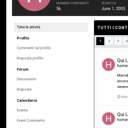
NUMERO CONTENUTI
ISCRITTO
56
June 1, 2005
Tutte le attività
TUTTI I CONT
Profilo
1
2
3
A
Commenti sul profilo
Risposte profilo
Qui 
home
Forum
Marcel
Discussioni
ancora
verame
Risposte
Mar
Calendario
Events
Qui 
home
Event Comments