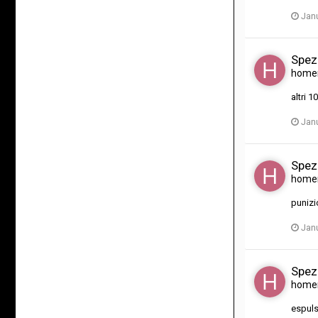
Janu
Spez
home
altri 
Janu
Spez
home
punizi
Janu
Spez
home
espul