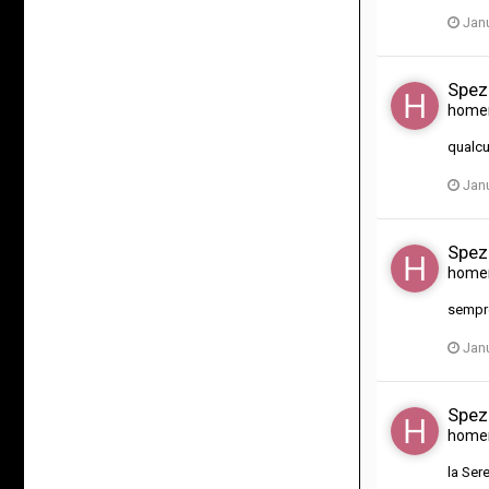
Janu
Spez
home
qualcu
Janu
Spez
home
sempr
Janu
Spez
home
la Ser