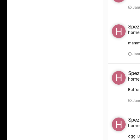
Janu
Spez
home
mamma
Janu
Spez
home
Buffon 
Janu
Spez
home
oggi D