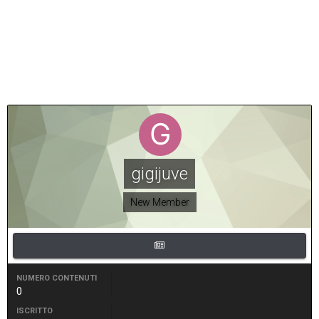
gigijuve
New Member
NUMERO CONTENUTI
0
ISCRITTO