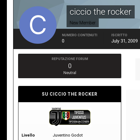
ciccio the rocker
New Member
NUMERO CONTENUTI
ISCRITTO
0
July 31, 2009
REPUTAZIONE FORUM
0
Neutral
SU CICCIO THE ROCKER
Livello
Juventino Godot