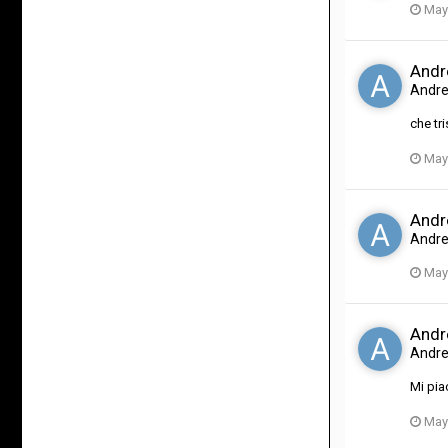
May
Andre
Andr
che tr
May
Andre
Andr
May
Andre
Andr
Mi pia
May