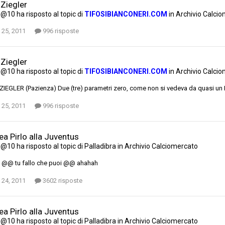
 Ziegler
e@10
ha risposto al topic di
TIFOSIBIANCONERI.COM
in
Archivio Calci
 25, 2011
996 risposte
 Ziegler
e@10
ha risposto al topic di
TIFOSIBIANCONERI.COM
in
Archivio Calci
ZIEGLER (Pazienza) Due (tre) parametri zero, come non si vedeva da quasi un
 25, 2011
996 risposte
a Pirlo alla Juventus
e@10
ha risposto al topic di
Palladibra
in
Archivio Calciomercato
o @@ tu fallo che puoi @@ ahahah
 24, 2011
3602 risposte
a Pirlo alla Juventus
e@10
ha risposto al topic di
Palladibra
in
Archivio Calciomercato