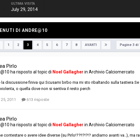
ULTIMA VISITA
July 29, 2014
TENUTI DI ANDRE@10
Pagine 3 di
1
2
3
4
5
6
7
8
AVANTI
ea Pirlo
e@10
ha risposto al topic di
Noel Gallagher
in
Archivio Calciomercato
 la discussione finiva qui Scusami birbo ma mi sto ribaltando sulla tastiera Se u
 violenta, o quella dove non si sentiva il resto perch
 25, 2011
613 risposte
ea Pirlo
e@10
ha risposto al topic di
Noel Gallagher
in
Archivio Calciomercato
e contestare o avere idee diverse (su Pirlo!??!!?!?!? andiamo avanti va..), ma r