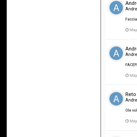
Andr
Andr
Faccia
May
Andr
Andr
FACE
May
Reto
Andr
Ole vo
May