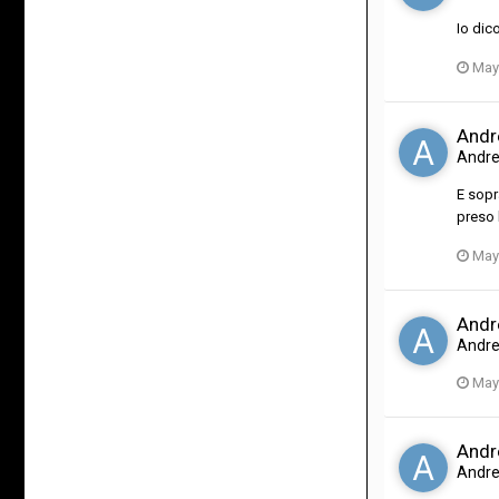
Io dic
May
Andre
Andr
E sopr
preso 
May
Andre
Andr
May
Andre
Andr