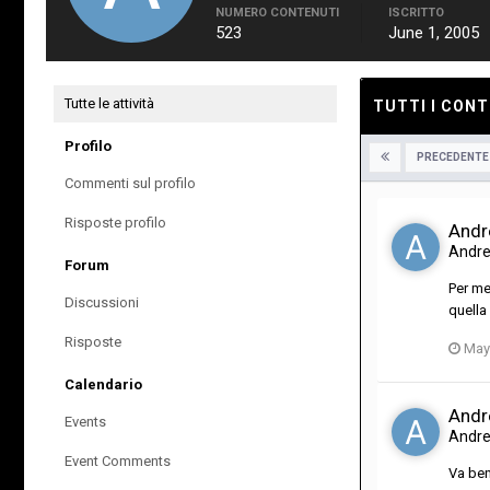
NUMERO CONTENUTI
ISCRITTO
523
June 1, 2005
Tutte le attività
TUTTI I CON
Profilo
PRECEDENTE
Commenti sul profilo
Risposte profilo
Andr
Andr
Forum
Per me
Discussioni
quella
Risposte
May
Calendario
Andr
Events
Andr
Event Comments
Va ben