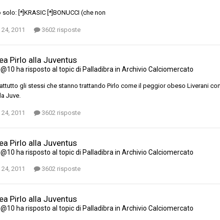
o solo: [*]KRASIC [*]BONUCCI (che non
 24, 2011
3602 risposte
a Pirlo alla Juventus
e@10
ha risposto al topic di
Palladibra
in
Archivio Calciomercato
attutto gli stessi che stanno trattando Pirlo come il peggior obeso Liverani con 
la Juve.
 24, 2011
3602 risposte
a Pirlo alla Juventus
e@10
ha risposto al topic di
Palladibra
in
Archivio Calciomercato
 24, 2011
3602 risposte
a Pirlo alla Juventus
e@10
ha risposto al topic di
Palladibra
in
Archivio Calciomercato