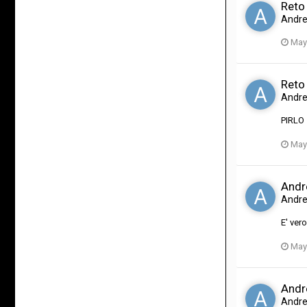
Reto
Andr
May
Reto
Andr
PIRLO 
May
Andre
Andr
E' ver
May
Andre
Andr