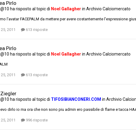
ea Pirlo
e@10
ha risposto al topic di
Noel Gallagher
in
Archivio Calciomercato
mo l'avatar FACEPALM da mettere per avere costantemente l'espressione giusta 
 25, 2011
613 risposte
ea Pirlo
e@10
ha risposto al topic di
Noel Gallagher
in
Archivio Calciomercato
PALM
 25, 2011
613 risposte
 Ziegler
e@10
ha risposto al topic di
TIFOSIBIANCONERI.COM
in
Archivio Calci
levo dirlo io ma ora che non sono piu admin ero passibile di flame e tacca 
 25, 2011
996 risposte