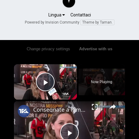
Lingua
Contattaci
Powered by Invision Community
Theme by Taman.
Change privacy settings
•
Advertise with us
×
Now Playing
Play Video
×
Consegnate a Rimini le borse di studio del Premio Ilenia Scarantino 2026 organizzato dal Gruppo Sici