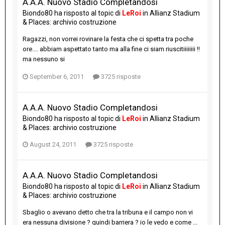
A.A.A. Nuovo Stadio Completandosi
Biondo80
ha risposto al topic di
LeRoi
in
Allianz Stadium
& Places: archivio costruzione
Ragazzi, non vorrei rovinare la festa che ci spetta tra poche
ore.... abbiam aspettato tanto ma alla fine ci siam riuscitiiiiiiii !!
ma nessuno si
September 6, 2011
3725 risposte
A.A.A. Nuovo Stadio Completandosi
Biondo80
ha risposto al topic di
LeRoi
in
Allianz Stadium
& Places: archivio costruzione
August 24, 2011
3725 risposte
A.A.A. Nuovo Stadio Completandosi
Biondo80
ha risposto al topic di
LeRoi
in
Allianz Stadium
& Places: archivio costruzione
Sbaglio o avevano detto che tra la tribuna e il campo non vi
era nessuna divisione ? quindi barriera ? io le vedo e come ...