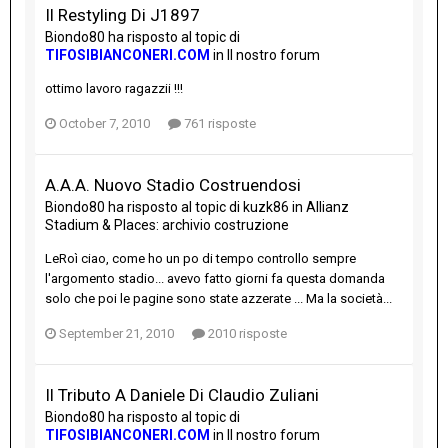
Il Restyling Di J1897
Biondo80
ha risposto al topic di
TIFOSIBIANCONERI.COM
in
Il nostro forum
ottimo lavoro ragazzii !!!
October 7, 2010
761 risposte
A.A.A. Nuovo Stadio Costruendosi
Biondo80
ha risposto al topic di
kuzk86
in
Allianz
Stadium & Places: archivio costruzione
LeRoì ciao, come ho un po di tempo controllo sempre
l'argomento stadio... avevo fatto giorni fa questa domanda
solo che poi le pagine sono state azzerate ... Ma la società...
September 21, 2010
2010 risposte
Il Tributo A Daniele Di Claudio Zuliani
Biondo80
ha risposto al topic di
TIFOSIBIANCONERI.COM
in
Il nostro forum