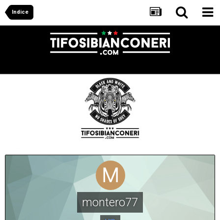
Indice
montero77