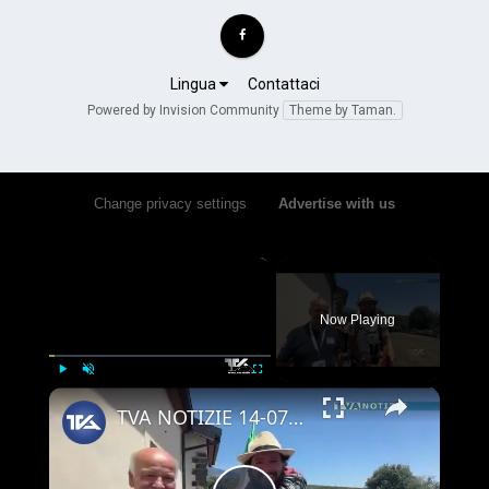
Lingua
Contattaci
Powered by Invision Community
Theme by Taman.
Change privacy settings
•
Advertise with us
×
Now Playing
×
Play
Unmute
Fullscreen
TVA NOTIZIE 14-07-25